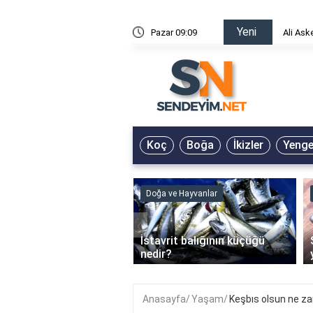
Yeni
risin Önü Sözleri
Pazar 09:09
Ali Ask
Koç
Boğa
İkizler
Yeng
ve Hayvanlar
Doğa ve Hayvanlar
‹
li en çok hangi iklimde
İstavrit balığının küçüğü
r?
nedir?
Anasayfa
Yaşam
Keşbıs olsun ne za