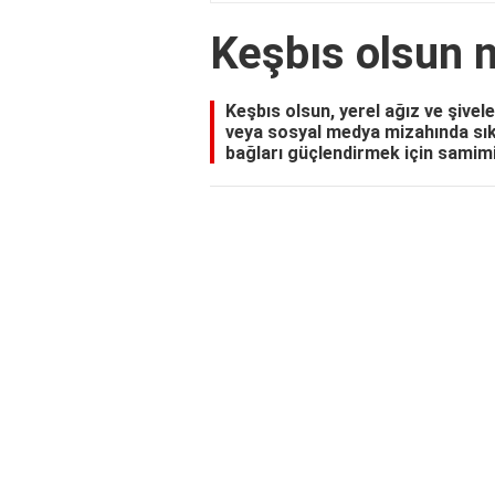
Keşbıs olsun n
Keşbıs olsun, yerel ağız ve şivele
veya sosyal medya mizahında sıkça
bağları güçlendirmek için samimi 