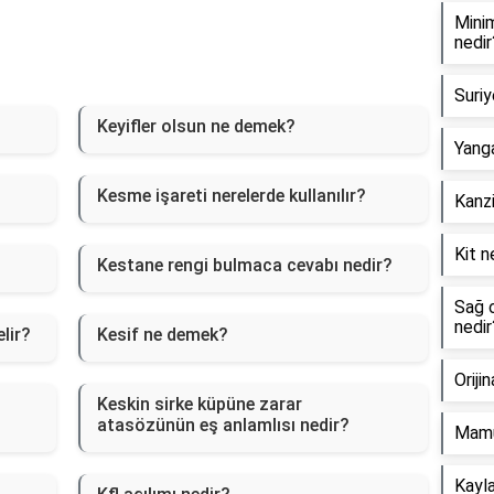
Minim
nedir
Suriy
Keyifler olsun ne demek?
Yanga
Kesme işareti nerelerde kullanılır?
Kanzi
Kit n
Kestane rengi bulmaca cevabı nedir?
Sağ o
nedir
lir?
Kesif ne demek?
Oriji
Keskin sirke küpüne zarar
atasözünün eş anlamlısı nedir?
Mamu
Kayla