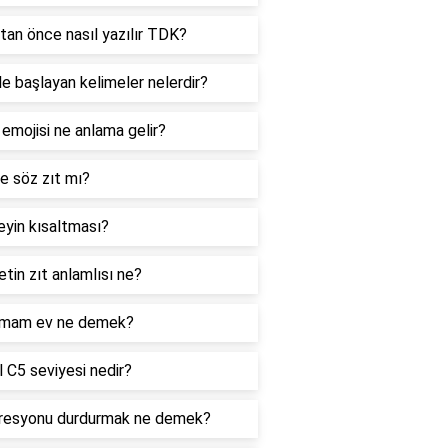
tan önce nasıl yazılır TDK?
le başlayan kelimeler nelerdir?
 emojisi ne anlama gelir?
e söz zıt mı?
yin kısaltması?
tin zıt anlamlısı ne?
mam ev ne demek?
 C5 seviyesi nedir?
resyonu durdurmak ne demek?