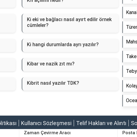
Kfl açılımı nedir?
Kanal
Ki eki ve bağlacı nasıl ayırt edilir örnek
cümleler?
Türem
Mahs
Ki hangi durumlarda ayrı yazılır?
Take
Kibar ve nazik zıt mı?
Tebyi
Kibrit nasıl yazılır TDK?
Kolay
Ocean
olitikası
Kullanıcı Sözleşmesi
Telif Hakları ve Alıntı
So
Zaman Çevirme Aracı
Posta