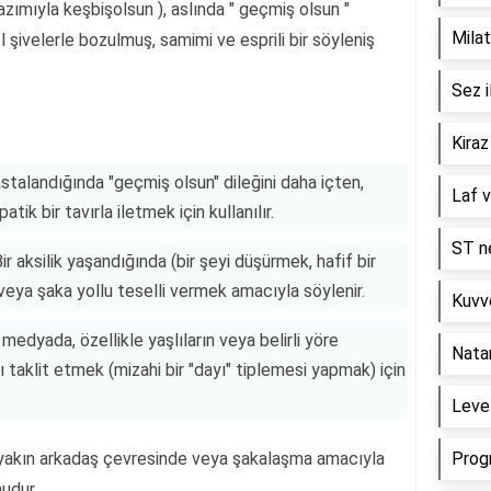
azımıyla keşbişolsun ), aslında " geçmiş olsun "
Milat
 şivelerle bozulmuş, samimi ve esprili bir söyleniş
Sez i
Kiraz
astalandığında "geçmiş olsun" dileğini daha içten,
Laf v
k bir tavırla iletmek için kullanılır.
ST ne
r aksilik yaşandığında (bir şeyi düşürmek, hafif bir
eya şaka yollu teselli vermek amacıyla söylenir.
Kuvve
medyada, özellikle yaşlıların veya belirli yöre
Nata
 taklit etmek (mizahi bir "dayı" tiplemesi yapmak) için
Level
 yakın arkadaş çevresinde veya şakalaşma amacıyla
Prog
nudur.