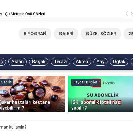
‹
er - Şu Metrisin Önü Sözleri
BİYOGRAFİ
GALERİ
GÜZEL SÖZLER
G
eç
Aslan
Başak
Terazi
Akrep
Yay
Oğlak
Sağlık
Faydalı Bilgiler
Şeker hastaları kestane
İSKİ abonelik iptali nasıl
yiyebilir mi?
yapılır?
man kullanılır?