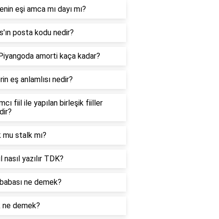
enin eşi amca mı dayı mı?
'ın posta kodu nedir?
 Piyangoda amorti kaça kadar?
in eş anlamlısı nedir?
cı fiil ile yapılan birleşik fiiller
dir?
k mu stalk mı?
l nasıl yazılır TDK?
babası ne demek?
k ne demek?