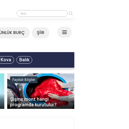
›
Mirkelam - Tavla Sözleri
ÜNLÜK BURÇ
ŞİİR
Kova
Balık
Faydalı Bilgiler
Faydalı Bilgiler
›
Şişme mont hangi
programda kurutulur?
Şofben suyu neden ısı