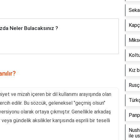
Seka
Kapçı
zda Neler Bulacaksınız ?
Mikse
Koltu
Kız b
nılır?
Rusça
iyet ve mizah içeren bir dil kullanımı arayışında olan
Türkç
tercih edilir. Bu sözcük, geleneksel "geçmiş olsun"
 versiyonu olarak ortaya çıkmıştır. Genellikle arkadaş
Panp
veya gündelik aksilikler karşısında esprili bir teselli
Nush 
ile u