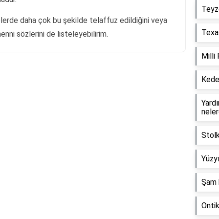
Teyz
elerde daha çok bu şekilde telaffuz edildiğini veya
Texas
ni sözlerini de listeleyebilirim.
Milli
Keder
Reklam Alanı
Yardım
neler
Stol
Yüzyı
Şam 
Onti