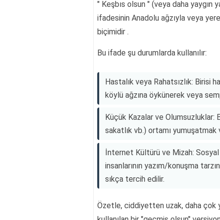
" Keşbıs olsun " (veya daha yaygın y
ifadesinin Anadolu ağzıyla veya yerel
biçimidir .
Bu ifade şu durumlarda kullanılır:
Hastalık veya Rahatsızlık: Birisi h
köylü ağzına öykünerek veya sempati
Küçük Kazalar ve Olumsuzluklar: Bi
sakatlık vb.) ortamı yumuşatmak v
İnternet Kültürü ve Mizah: Sosyal 
insanlarının yazım/konuşma tarzını
sıkça tercih edilir.
Özetle, ciddiyetten uzak, daha çok
kullanılan bir "geçmiş olsun" versiyo