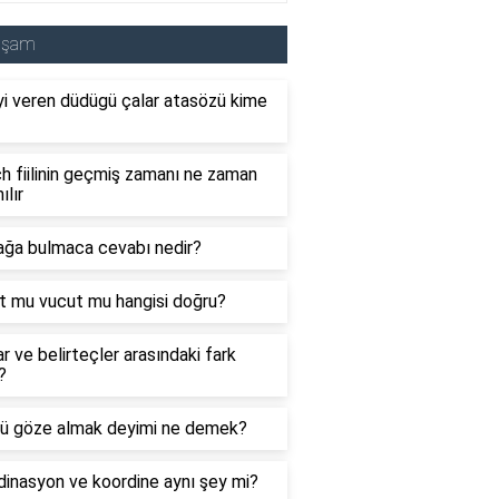
aşam
i veren düdügü çalar atasözü kime
 fiilinin geçmiş zamanı ne zaman
ılır
ağa bulmaca cevabı nedir?
t mu vucut mu hangisi doğru?
ar ve belirteçler arasındaki fark
?
ü göze almak deyimi ne demek?
inasyon ve koordine aynı şey mi?