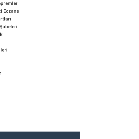
epremler
i Eczane
rtları
Şubeleri
ik
leri
r
m