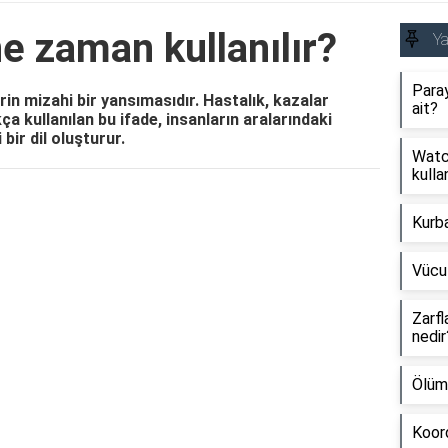
e zaman kullanılır?
Y
Paray
rin mizahi bir yansımasıdır. Hastalık, kazalar
ait?
 kullanılan bu ifade, insanların aralarındaki
bir dil oluşturur.
Watch
kullan
Reklam Alanı
Kurb
Vücu
Zarfl
nedir
Ölüm
Koord