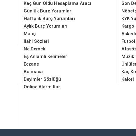
Kaç Gün Oldu Hesaplama Aracı
Son D
Günlük Burç Yorumları
Nöbetç
Haftalık Burç Yorumları
KYK Yu
Aylık Burç Yorumları
Kargo 
Maaş
Askerl
İlahi Sözleri
Futbol
Ne Demek
Atasöz
Eş Anlamlı Kelimeler
Müzik
Eczane
Ünlüle
Bulmaca
Kaç K
Deyimler Sözlüğü
Kalori
Online Alarm Kur