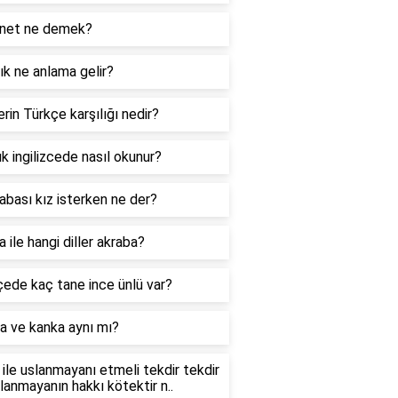
net ne demek?
k ne anlama gelir?
rin Türkçe karşılığı nedir?
k ingilizcede nasıl okunur?
abası kız isterken ne der?
 ile hangi diller akraba?
ede kaç tane ince ünlü var?
a ve kanka aynı mı?
ile uslanmayanı etmeli tekdir tekdir
slanmayanın hakkı kötektir n..