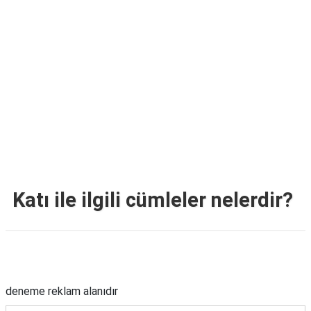
TARİFLERİ
HİKAYELER
Bize
Ulaşın
Katı ile ilgili cümleler nelerdir?
Reklam Alanı
deneme reklam alanıdır