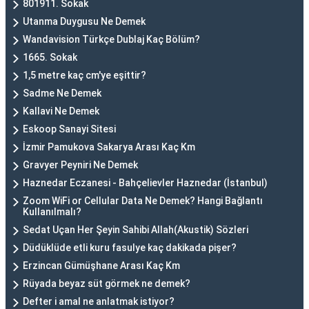
801911. Sokak
Utanma Duygusu Ne Demek
Wandavision Türkçe Dublaj Kaç Bölüm?
1665. Sokak
1,5 metre kaç cm'ye eşittir?
Sadme Ne Demek
Kallavi Ne Demek
Eskoop Sanayi Sitesi
İzmir Pamukova Sakarya Arası Kaç Km
Gravyer Peyniri Ne Demek
Haznedar Eczanesi - Bahçelievler Haznedar (İstanbul)
Zoom WiFi or Cellular Data Ne Demek? Hangi Bağlantı
Kullanılmalı?
Sedat Uçan Her Şeyin Sahibi Allah(Akustik) Sözleri
Düdüklüde etli kuru fasulye kaç dakikada pişer?
Erzincan Gümüşhane Arası Kaç Km
Rüyada beyaz süt görmek ne demek?
Defter i amal ne anlatmak istiyor?