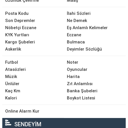
Uzunluk Çevirme
Maaş
Posta Kodu
İlahi Sözleri
Son Depremler
Ne Demek
Nöbetçi Eczane
Eş Anlamlı Kelimeler
KYK Yurtları
Eczane
Kargo Şubeleri
Bulmaca
Askerlik
Deyimler Sözlüğü
Futbol
Noter
Atasözleri
Oyuncular
Müzik
Harita
Ünlüler
Zıt Anlamlısı
Kaç Km
Banka Şubeleri
Kalori
Boykot Listesi
Online Alarm Kur
SENDEYİM