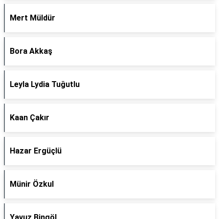
Mert Müldür
Bora Akkaş
Leyla Lydia Tuğutlu
Kaan Çakır
Hazar Ergüçlü
Münir Özkul
Yavuz Bingöl