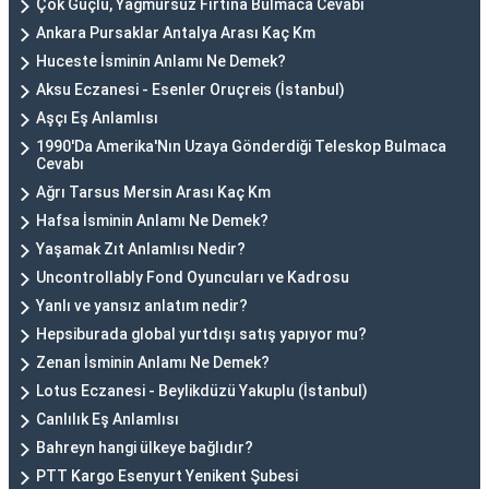
Çok Güçlü, Yağmursuz Fırtına Bulmaca Cevabı
Ankara Pursaklar Antalya Arası Kaç Km
Huceste İsminin Anlamı Ne Demek?
Aksu Eczanesi - Esenler Oruçreis (İstanbul)
Aşçı Eş Anlamlısı
1990'Da Amerika'Nın Uzaya Gönderdiği Teleskop Bulmaca
Cevabı
Ağrı Tarsus Mersin Arası Kaç Km
Hafsa İsminin Anlamı Ne Demek?
Yaşamak Zıt Anlamlısı Nedir?
Uncontrollably Fond Oyuncuları ve Kadrosu
Yanlı ve yansız anlatım nedir?
Hepsiburada global yurtdışı satış yapıyor mu?
Zenan İsminin Anlamı Ne Demek?
Lotus Eczanesi - Beylikdüzü Yakuplu (İstanbul)
Canlılık Eş Anlamlısı
Bahreyn hangi ülkeye bağlıdır?
PTT Kargo Esenyurt Yenikent Şubesi