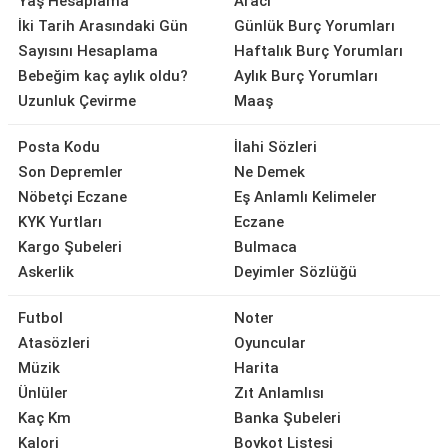
Yaş Hesaplama
Aracı
İki Tarih Arasındaki Gün
Günlük Burç Yorumları
Sayısını Hesaplama
Haftalık Burç Yorumları
Bebeğim kaç aylık oldu?
Aylık Burç Yorumları
Uzunluk Çevirme
Maaş
Posta Kodu
İlahi Sözleri
Son Depremler
Ne Demek
Nöbetçi Eczane
Eş Anlamlı Kelimeler
KYK Yurtları
Eczane
Kargo Şubeleri
Bulmaca
Askerlik
Deyimler Sözlüğü
Futbol
Noter
Atasözleri
Oyuncular
Müzik
Harita
Ünlüler
Zıt Anlamlısı
Kaç Km
Banka Şubeleri
Kalori
Boykot Listesi