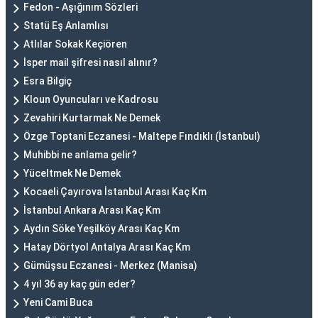
Fedon - Aşığınım Sözleri
Statü Eş Anlamlısı
Atlılar Sokak Keçiören
İsper mail şifresi nasıl alınır?
Esra Bilgiç
Kloun Oyuncuları ve Kadrosu
Zevahiri Kurtarmak Ne Demek
Özge Toptani Eczanesi - Maltepe Fındıklı (İstanbul)
Muhibbi ne anlama gelir?
Yüceltmek Ne Demek
Kocaeli Çayırova İstanbul Arası Kaç Km
İstanbul Ankara Arası Kaç Km
Aydın Söke Yeşilköy Arası Kaç Km
Hatay Dörtyol Antalya Arası Kaç Km
Gümüşsu Eczanesi - Merkez (Manisa)
4 yıl 36 ay kaç gün eder?
Yeni Cami Buca