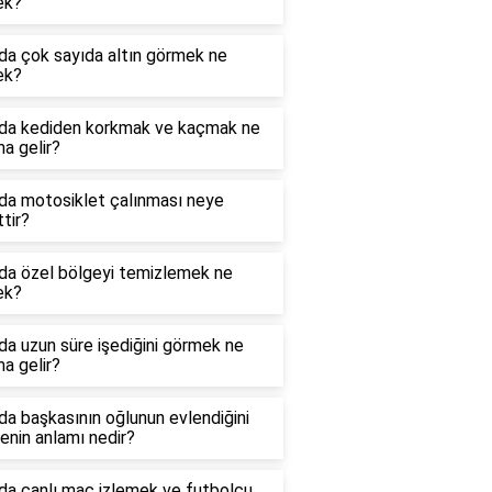
ek?
da çok sayıda altın görmek ne
ek?
da kediden korkmak ve kaçmak ne
a gelir?
da motosiklet çalınması neye
ttir?
da özel bölgeyi temizlemek ne
ek?
a uzun süre işediğini görmek ne
a gelir?
a başkasının oğlunun evlendiğini
nin anlamı nedir?
da canlı maç izlemek ve futbolcu