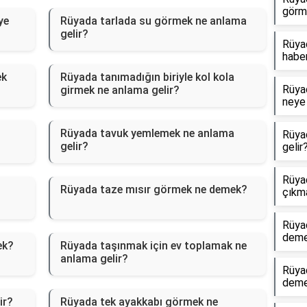
görm
ye
Rüyada tarlada su görmek ne anlama
gelir?
Rüyad
haber
ek
Rüyada tanımadığın biriyle kol kola
Rüyad
girmek ne anlama gelir?
neye 
Rüyada tavuk yemlemek ne anlama
Rüya
gelir?
gelir
Rüyad
Rüyada taze mısır görmek ne demek?
çıkm
Rüya
dem
ek?
Rüyada taşınmak için ev toplamak ne
anlama gelir?
Rüya
dem
ir?
Rüyada tek ayakkabı görmek ne