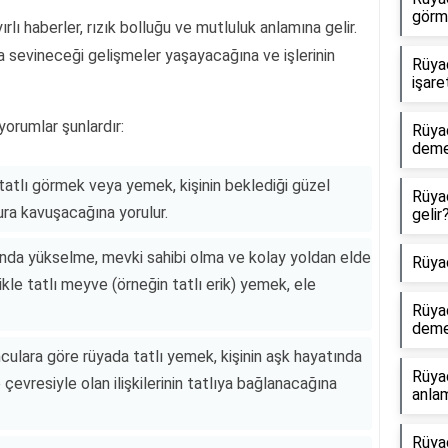
görm
lı haberler, rızık bolluğu ve mutluluk anlamına gelir.
a sevineceği gelişmeler yaşayacağına ve işlerinin
Rüya
işare
yorumlar şunlardır:
Rüya
dem
atlı görmek veya yemek, kişinin beklediği güzel
Rüya
ura kavuşacağına yorulur.
gelir
ında yükselme, mevki sahibi olma ve kolay yoldan elde
Rüya
ikle tatlı meyve (örneğin tatlı erik) yemek, ele
Rüya
dem
mculara göre rüyada tatlı yemek, kişinin aşk hayatında
Rüya
evresiyle olan ilişkilerinin tatlıya bağlanacağına
anlam
Rüya