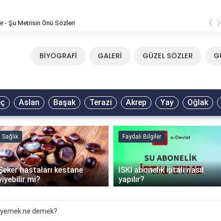
‹
er - Şu Metrisin Önü Sözleri
BİYOGRAFİ
GALERİ
GÜZEL SÖZLER
G
eç
Aslan
Başak
Terazi
Akrep
Yay
Oğlak
Sağlık
Faydalı Bilgiler
Şeker hastaları kestane
İSKİ abonelik iptali nasıl
yiyebilir mi?
yapılır?
ı yemek ne demek?