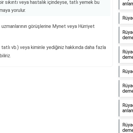
bir sıkıntı veya hastalık içindeyse, tatlı yemek bu
anlam
maya yorulur.
Rüya
ri uzmanlarının görüşlerine Mynet veya Hürriyet
Rüyad
dem
ü tatlı vb.) veya kiminle yediğiniz hakkında daha fazla
Rüyad
liriz.
dem
Rüya
Rüya
Reklam Alanı
dem
Rüya
anlam
Rüyad
dem