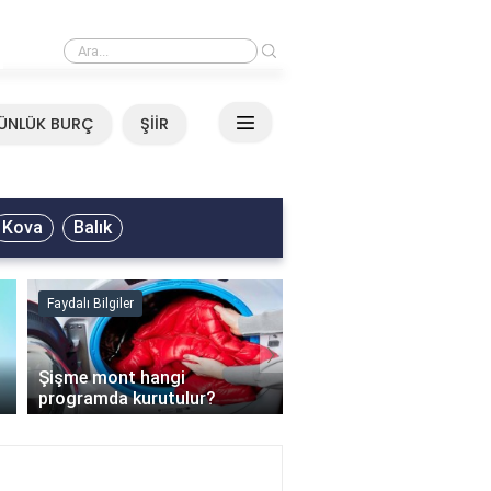
›
Mirkelam - Tavla Sözleri
ÜNLÜK BURÇ
ŞİİR
Kova
Balık
Faydalı Bilgiler
Faydalı Bilgiler
›
Şişme mont hangi
programda kurutulur?
Şofben suyu neden ısı