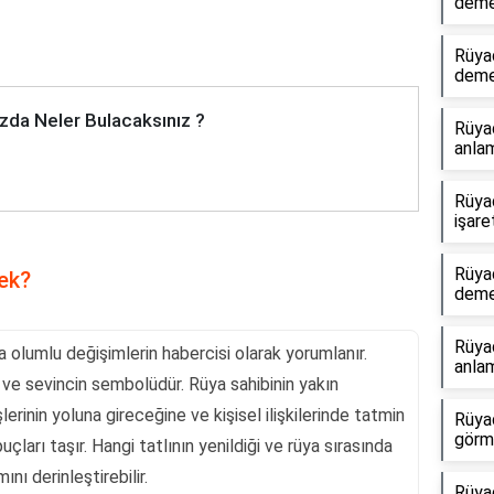
dem
Rüya
dem
zda Neler Bulacaksınız ?
Rüya
anlam
Rüya
işare
Rüya
ek?
dem
Rüyad
a olumlu değişimlerin habercisi olarak yorumlanır.
anlam
n ve sevincin sembolüdür. Rüya sahibinin yakın
erinin yoluna gireceğine ve kişisel ilişkilerinde tatmin
Rüyad
görme
çları taşır. Hangi tatlının yenildiği ve rüya sırasında
nı derinleştirebilir.
Rüya