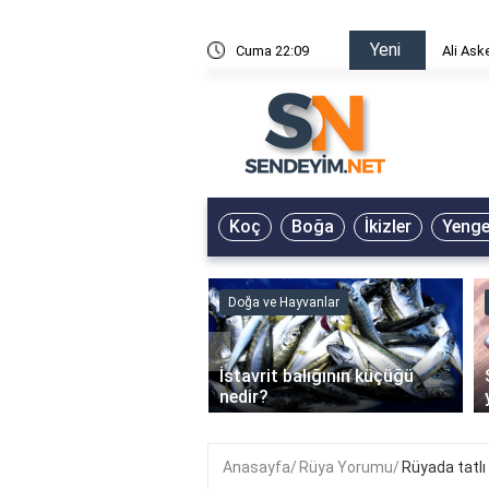
Yeni
risin Önü Sözleri
Cuma 22:09
Ali Ask
Koç
Boğa
İkizler
Yeng
ve Hayvanlar
Doğa ve Hayvanlar
‹
li en çok hangi iklimde
İstavrit balığının küçüğü
r?
nedir?
Anasayfa
Rüya Yorumu
Rüyada tatl