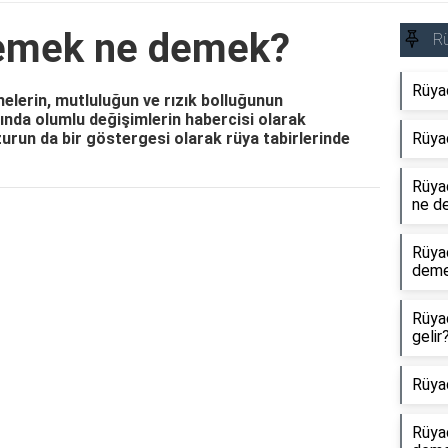
yemek ne demek?
R
Rüya
melerin, mutluluğun ve rızık bolluğunun
tında olumlu değişimlerin habercisi olarak
uzurun da bir göstergesi olarak rüya tabirlerinde
Rüya
Rüyad
ne d
Reklam Alanı
Rüya
dem
Rüya
gelir
Rüya
Rüya