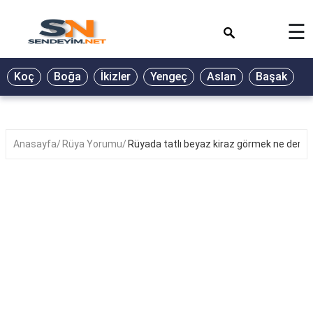
×
☰
BİYOGRAFİ
Koç
Boğa
İkizler
Yengeç
Aslan
Başak
T
GALERİ
GÜZEL
SÖZLER
Anasayfa
Rüya Yorumu
Rüyada tatlı beyaz kiraz görmek ne deme
GÜNLÜK
BURÇ
ŞİİR
RÜYA
TABİRLERİ
TÜRKÜ
SÖZLERİ
YEMEK