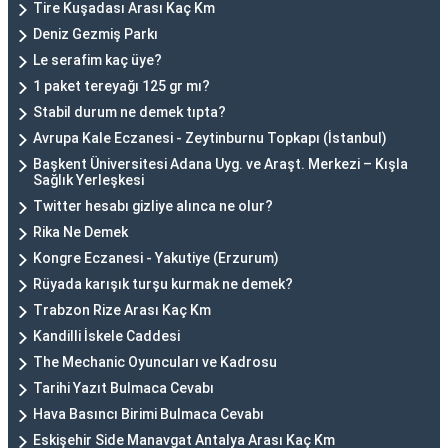
Tire Kuşadası Arası Kaç Km
Deniz Gezmiş Parkı
Le serafim kaç üye?
1 paket tereyağı 125 gr mı?
Stabil durum ne demek tıpta?
Avrupa Kale Eczanesi - Zeytinburnu Topkapı (İstanbul)
Başkent Üniversitesi Adana Uyg. ve Araşt. Merkezi – Kışla
Sağlık Yerleşkesi
Twitter hesabı gizliye alınca ne olur?
Rika Ne Demek
Kongre Eczanesi - Yakutiye (Erzurum)
Rüyada karışık turşu kurmak ne demek?
Trabzon Rize Arası Kaç Km
Kandilli İskele Caddesi
The Mechanic Oyuncuları ve Kadrosu
Tarihi Yazıt Bulmaca Cevabı
Hava Basıncı Birimi Bulmaca Cevabı
Eskişehir Side Manavgat Antalya Arası Kaç Km