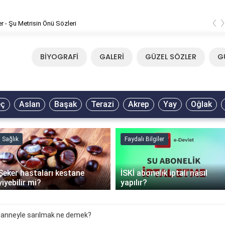
‹
er - Şu Metrisin Önü Sözleri
BİYOGRAFİ
GALERİ
GÜZEL SÖZLER
G
eç
Aslan
Başak
Terazi
Akrep
Yay
Oğlak
Sağlık
Faydalı Bilgiler
Şeker hastaları kestane
İSKİ abonelik iptali nasıl
yiyebilir mi?
yapılır?
 anneyle sarılmak ne demek?