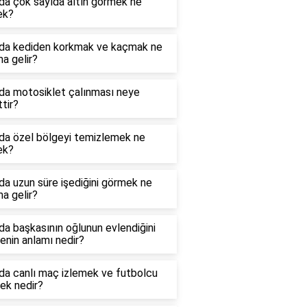
da çok sayıda altın görmek ne
ek?
da kediden korkmak ve kaçmak ne
a gelir?
da motosiklet çalınması neye
ttir?
da özel bölgeyi temizlemek ne
ek?
a uzun süre işediğini görmek ne
a gelir?
a başkasının oğlunun evlendiğini
nin anlamı nedir?
da canlı maç izlemek ve futbolcu
ek nedir?