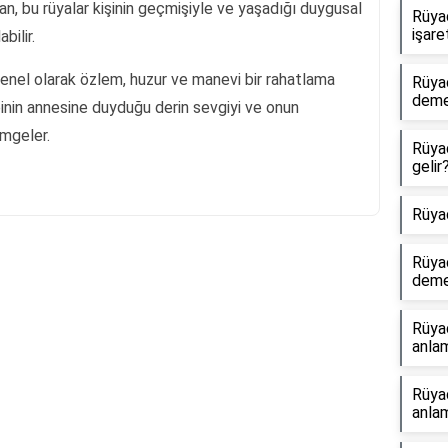
, bu rüyalar kişinin geçmişiyle ve yaşadığı duygusal
Rüya
işare
bilir.
enel olarak özlem, huzur ve manevi bir rahatlama
Rüya
dem
ibinin annesine duyduğu derin sevgiyi ve onun
mgeler.
Rüya
gelir
Rüya
Rüya
dem
Reklam Alanı
Rüya
anlam
Rüya
anlam