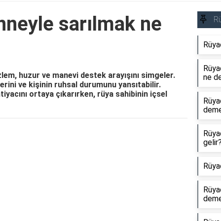
nneyle sarılmak ne
R
Rüya
Rüyad
lem, huzur ve manevi destek arayışını simgeler.
ne d
erini ve kişinin ruhsal durumunu yansıtabilir.
tiyacını ortaya çıkarırken, rüya sahibinin içsel
Rüya
dem
Rüya
Reklam Alanı
gelir
Rüya
Rüya
dem