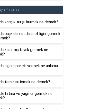
üya Yorumu
da karışık turşu kurmak ne demek?
a başkalarının dans ettiğini görmek
emek?
da kızarmış tavuk görmek ne
ek?
da sigara paketi vermek ne anlama
?
da temiz su içmek ne demek?
da fırtına ve yağmur görmek ne
ek?