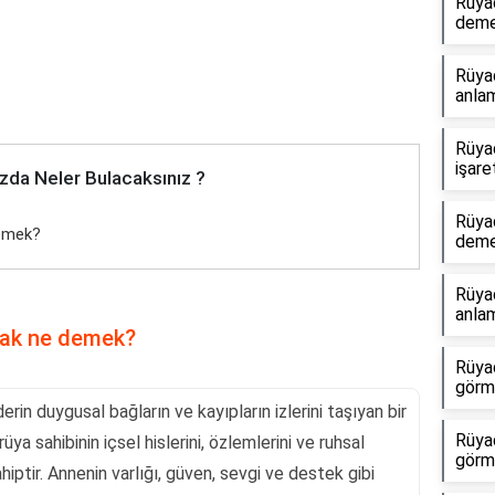
Rüya
dem
Rüya
anlam
Rüya
işare
zda Neler Bulacaksınız ?
Rüya
demek?
dem
Rüyad
anlam
mak ne demek?
Rüyad
görme
rin duygusal bağların ve kayıpların izlerini taşıyan bir
Rüya
üya sahibinin içsel hislerini, özlemlerini ve ruhsal
görm
ptir. Annenin varlığı, güven, sevgi ve destek gibi