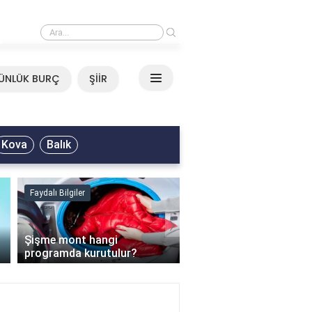
›
Mirkelam - Tavla Sözleri
ÜNLÜK BURÇ
ŞİİR
Kova
Balık
Faydalı Bilgiler
Faydalı Bilgiler
›
Şişme mont hangi
programda kurutulur?
Şofben suyu neden ısı