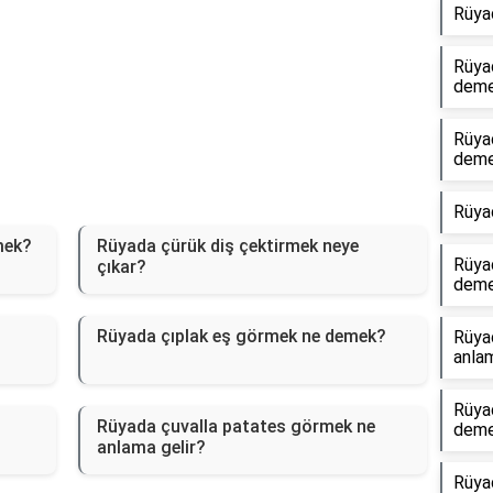
Rüya
Rüyad
dem
Rüyad
dem
Rüya
mek?
Rüyada çürük diş çektirmek neye
Rüya
çıkar?
dem
Rüyada çıplak eş görmek ne demek?
Rüya
anlam
Rüyad
Rüyada çuvalla patates görmek ne
dem
anlama gelir?
Rüya