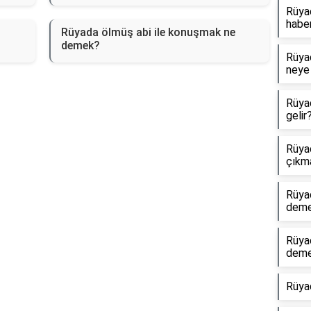
Rüyad
haber
Rüyada ölmüş abi ile konuşmak ne
demek?
Rüyad
neye 
Rüya
gelir
Rüyad
çıkm
Rüya
dem
Rüya
dem
Rüya