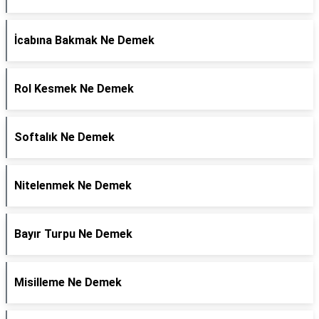
İcabına Bakmak Ne Demek
Rol Kesmek Ne Demek
Softalık Ne Demek
Nitelenmek Ne Demek
Bayır Turpu Ne Demek
Misilleme Ne Demek