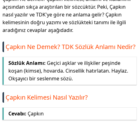
açısından sıkça araştırılan bir sözcüktür. Peki, Çapkın
nasıl yazılır ve TDK'ye göre ne anlama gelir? Çapkın
kelimesinin doğru yazımı ve sözlükteki tanımı ile ilgili
aradığınız cevaplar aşağıdadır.
Çapkın Ne Demek? TDK Sözlük Anlamı Nedir?
Sözlük Anlamı:
Geçici aşklar ve i̇lişkiler peşinde
koşan (kimse), hovarda. Cinsellik hatırlatan. Haylaz.
Okşayıcı bir seslenme sözü.
Çapkın Kelimesi Nasıl Yazılır?
Cevabı:
Çapkın
Reklam Alanı