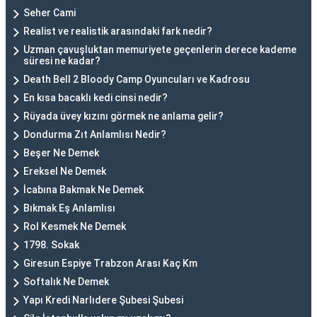
Seher Cami
Realist ve realistik arasındaki fark nedir?
Uzman çavuşluktan memuriyete geçenlerin derece kademe
süresi ne kadar?
Death Bell 2 Bloody Camp Oyuncuları ve Kadrosu
En kısa bacaklı kedi cinsi nedir?
Rüyada üvey kızını görmek ne anlama gelir?
Dondurma Zıt Anlamlısı Nedir?
Beşer Ne Demek
Ereksel Ne Demek
İcabına Bakmak Ne Demek
Bıkmak Eş Anlamlısı
Rol Kesmek Ne Demek
1798. Sokak
Giresun Espiye Trabzon Arası Kaç Km
Softalık Ne Demek
Yapı Kredi Narlıdere Şubesi Şubesi