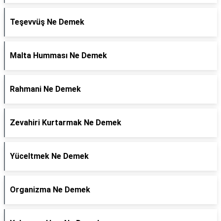
Teşevvüş Ne Demek
Malta Humması Ne Demek
Rahmani Ne Demek
Zevahiri Kurtarmak Ne Demek
Yüceltmek Ne Demek
Organizma Ne Demek