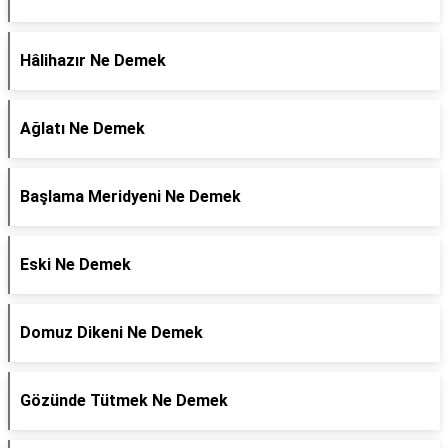
Hâlihazır Ne Demek
Ağlatı Ne Demek
Başlama Meridyeni Ne Demek
Eski Ne Demek
Domuz Dikeni Ne Demek
Gözünde Tütmek Ne Demek