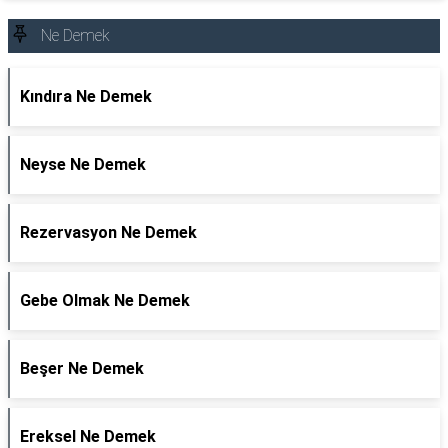
Ne Demek
Kındıra Ne Demek
Neyse Ne Demek
Rezervasyon Ne Demek
Gebe Olmak Ne Demek
Beşer Ne Demek
Ereksel Ne Demek