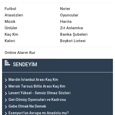
Futbol
Noter
Atasözleri
Oyuncular
Müzik
Harita
Ünlüler
Zıt Anlamlısı
Kaç Km
Banka Şubeleri
Kalori
Boykot Listesi
Online Alarm Kur
SENDEYİM
Mardin İstanbul Arası Kaç Km
Mersin Tarsus Bitlis Arası Kaç Km
Levent Yüksel - Sensiz Olmaz Sözleri
Geri Dönüş Oyuncuları ve Kadrosu
Gebe Olmak Ne Demek
Esenyurt'un Avrupa mı Anadolu mu?