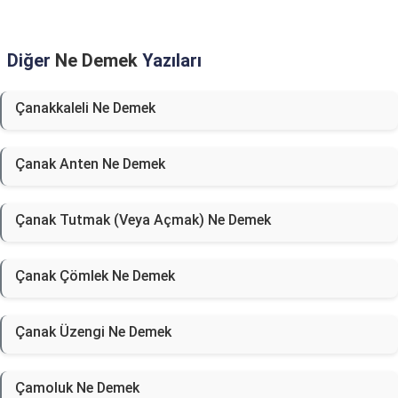
Diğer
Ne Demek
Yazıları
Çanakkaleli Ne Demek
Çanak Anten Ne Demek
Çanak Tutmak (Veya Açmak) Ne Demek
Çanak Çömlek Ne Demek
Çanak Üzengi Ne Demek
Çamoluk Ne Demek