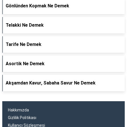
Gönlünden Kopmak Ne Demek
Telakki Ne Demek
Tarife Ne Demek
Asortik Ne Demek
Akşamdan Kavur, Sabaha Savur Ne Demek
Hakkımızda
Gizlilik Politikası
Kullanıcı Sözleşmesi