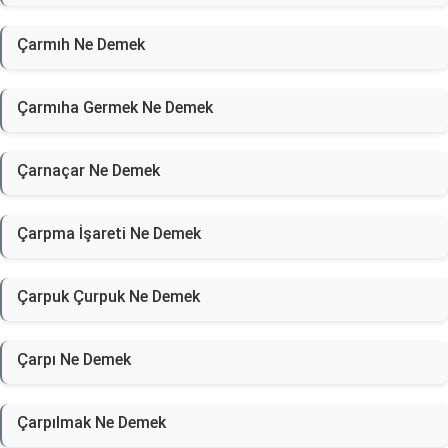
Çarmıh Ne Demek
Çarmıha Germek Ne Demek
Çarnaçar Ne Demek
Çarpma İşareti Ne Demek
Çarpuk Çurpuk Ne Demek
Çarpı Ne Demek
Çarpılmak Ne Demek