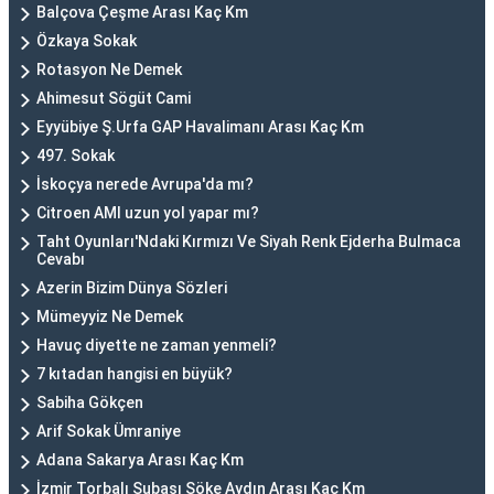
Balçova Çeşme Arası Kaç Km
Özkaya Sokak
Rotasyon Ne Demek
Ahimesut Sögüt Cami
Eyyübiye Ş.Urfa GAP Havalimanı Arası Kaç Km
497. Sokak
İskoçya nerede Avrupa'da mı?
Citroen AMI uzun yol yapar mı?
Taht Oyunları'Ndaki Kırmızı Ve Siyah Renk Ejderha Bulmaca
Cevabı
Azerin Bizim Dünya Sözleri
Mümeyyiz Ne Demek
Havuç diyette ne zaman yenmeli?
7 kıtadan hangisi en büyük?
Sabiha Gökçen
Arif Sokak Ümraniye
Adana Sakarya Arası Kaç Km
İzmir Torbalı Subaşı Söke Aydın Arası Kaç Km