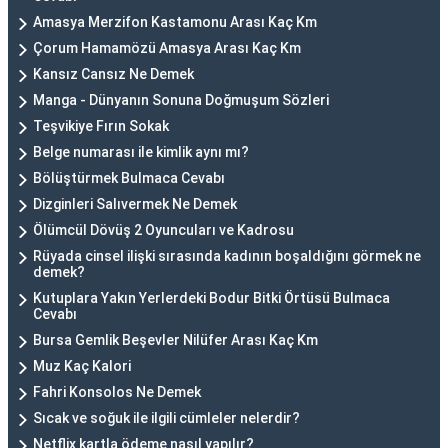
Amasya Merzifon Kastamonu Arası Kaç Km
Çorum Hamamözü Amasya Arası Kaç Km
Kansız Cansız Ne Demek
Manga - Dünyanın Sonuna Doğmuşum Sözleri
Teşvikiye Fırın Sokak
Belge numarası ile kimlik aynı mı?
Bölüştürmek Bulmaca Cevabı
Dizginleri Salıvermek Ne Demek
Ölümcül Dövüş 2 Oyuncuları ve Kadrosu
Rüyada cinsel ilişki sırasında kadının boşaldığını görmek ne
demek?
Kutuplara Yakın Yerlerdeki Bodur Bitki Örtüsü Bulmaca
Cevabı
Bursa Gemlik Beşevler Nilüfer Arası Kaç Km
Muz Kaç Kalori
Fahri Konsolos Ne Demek
Sıcak ve soğuk ile ilgili cümleler nelerdir?
Netflix kartla ödeme nasıl yapılır?