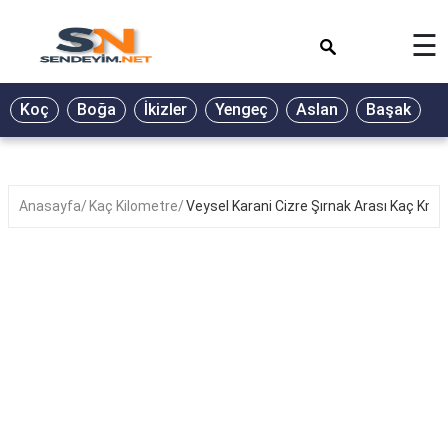
×
☰
BİYOGRAFİ
Koç
Boğa
İkizler
Yengeç
Aslan
Başak
T
GALERİ
GÜZEL
SÖZLER
Anasayfa
Kaç Kilometre
Veysel Karani Cizre Şırnak Arası Kaç Km
GÜNLÜK
BURÇ
ŞİİR
RÜYA
TABİRLERİ
TÜRKÜ
SÖZLERİ
YEMEK