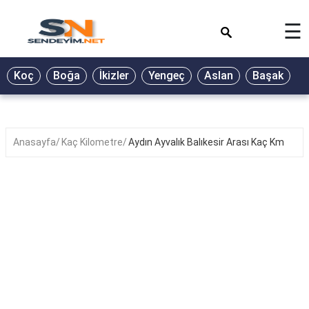
×
☰
BİYOGRAFİ
Koç
Boğa
İkizler
Yengeç
Aslan
Başak
T
GALERİ
GÜZEL
SÖZLER
Anasayfa
Kaç Kilometre
Aydın Ayvalık Balıkesir Arası Kaç Km
GÜNLÜK
BURÇ
ŞİİR
RÜYA
TABİRLERİ
TÜRKÜ
SÖZLERİ
YEMEK