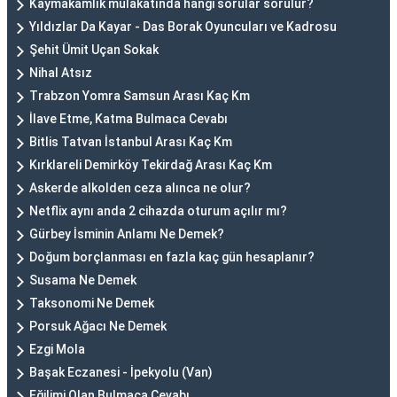
Kaymakamlık mülakatında hangi sorular sorulur?
Yıldızlar Da Kayar - Das Borak Oyuncuları ve Kadrosu
Şehit Ümit Uçan Sokak
Nihal Atsız
Trabzon Yomra Samsun Arası Kaç Km
İlave Etme, Katma Bulmaca Cevabı
Bitlis Tatvan İstanbul Arası Kaç Km
Kırklareli Demirköy Tekirdağ Arası Kaç Km
Askerde alkolden ceza alınca ne olur?
Netflix aynı anda 2 cihazda oturum açılır mı?
Gürbey İsminin Anlamı Ne Demek?
Doğum borçlanması en fazla kaç gün hesaplanır?
Susama Ne Demek
Taksonomi Ne Demek
Porsuk Ağacı Ne Demek
Ezgi Mola
Başak Eczanesi - İpekyolu (Van)
Eğilimi Olan Bulmaca Cevabı