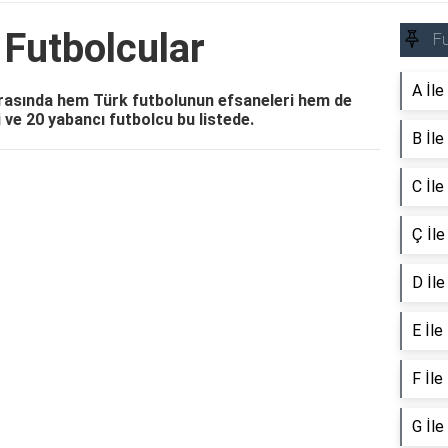
 Futbolcular
Fu
A İle
 arasında hem Türk futbolunun efsaneleri hem de
li ve 20 yabancı futbolcu bu listede.
B İle
C İle
Reklam Alanı
Ç İle
D İle
E İle
F İle
G İle