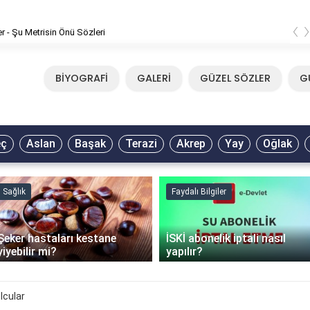
‹
er - Şu Metrisin Önü Sözleri
BİYOGRAFİ
GALERİ
GÜZEL SÖZLER
G
eç
Aslan
Başak
Terazi
Akrep
Yay
Oğlak
Sağlık
Faydalı Bilgiler
Şeker hastaları kestane
İSKİ abonelik iptali nasıl
yiyebilir mi?
yapılır?
lcular