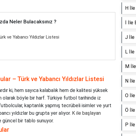
H İle
zda Neler Bulacaksınız ?
İ İle
rk ve Yabancı Yıldızlar Listesi
J İle
L İle
M İle
lar – Türk ve Yabancı Yıldızlar Listesi
N İle
vardır ki, hem sayıca kalabalık hem de kalitesi yüksek
O İle
am olarak böyle bir harf. Türkiye futbol tarihinde iz
futbolcular, kaptanlık yapmış tecrübeli isimler ve yurt
Ö İle
ncı yıldızlar bu grupta yer alıyor.
K ile başlayan
e güncel bir tablo sunuyor.
P İle
ular