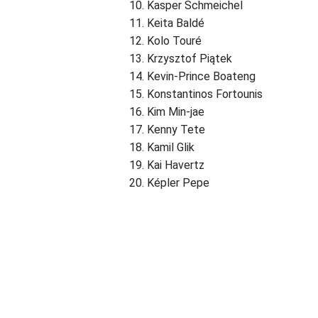
Kasper Schmeichel
Keita Baldé
Kolo Touré
Krzysztof Piątek
Kevin-Prince Boateng
Konstantinos Fortounis
Kim Min-jae
Kenny Tete
Kamil Glik
Kai Havertz
Képler Pepe