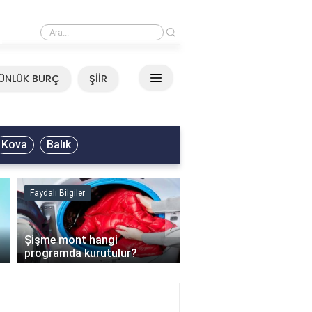
›
Mirkelam - Tavla Sözleri
ÜNLÜK BURÇ
ŞİİR
Kova
Balık
Faydalı Bilgiler
Faydalı Bilgiler
›
Şişme mont hangi
programda kurutulur?
Şofben suyu neden ısı