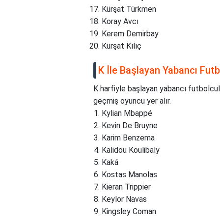
Kürşat Türkmen
Koray Avcı
Kerem Demirbay
Kürşat Kılıç
K İle Başlayan Yabancı Futb
K harfiyle başlayan yabancı futbolcula
geçmiş oyuncu yer alır.
Kylian Mbappé
Kevin De Bruyne
Karim Benzema
Kalidou Koulibaly
Kaká
Kostas Manolas
Kieran Trippier
Keylor Navas
Kingsley Coman