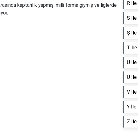
R İle
rasında kaptanlık yapmış, milli forma giymiş ve liglerde
yor.
S İle
Ş İle
T İle
U İle
Ü İle
V İle
Y İle
Z İle