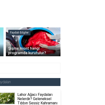
Faydalı Bilgiler
Faydalı Bilgiler
›
Şişme mont hangi
programda kurutulur?
Şofben suyu neden ısı
ydaları
Lahor Ağacı Faydaları
Nelerdir? Geleneksel
Tıbbın Sessiz Kahramanı