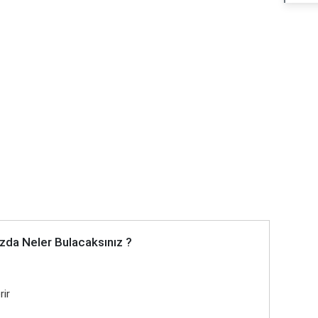
Reklam Alanı
zda Neler Bulacaksınız ?
rir