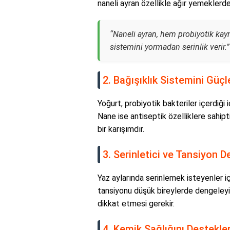
naneli ayran özellikle ağır yemeklerden
“Naneli ayran, hem probiyotik ka
sistemini yormadan serinlik verir.
2. Bağışıklık Sistemini Güçl
Yoğurt, probiyotik bakteriler içerdiği 
Nane ise antiseptik özelliklere sahipti
bir karışımdır.
3. Serinletici ve Tansiyon D
Yaz aylarında serinlemek isteyenler içi
tansiyonu düşük bireylerde dengeleyic
dikkat etmesi gerekir.
4. Kemik Sağlığını Destekle