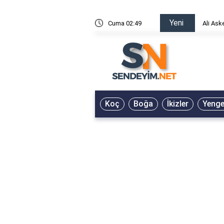
Yeni
risin Önü Sözleri
Cuma 02:49
Ali Ask
Koç
Boğa
İkizler
Yeng