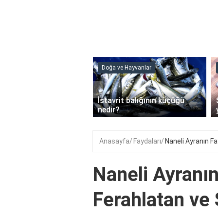
ve Hayvanlar
Doğa ve Hayvanlar
‹
li en çok hangi iklimde
İstavrit balığının küçüğü
r?
nedir?
Anasayfa
Faydaları
Naneli Ayranın Fa
Naneli Ayranın
Ferahlatan ve 