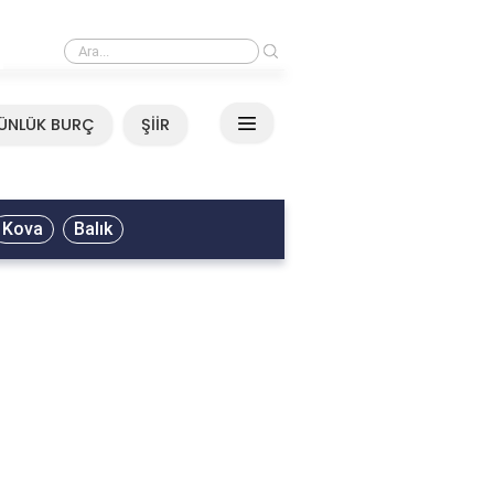
›
Mirkelam - Tavla Sözleri
ÜNLÜK BURÇ
ŞİİR
Kova
Balık