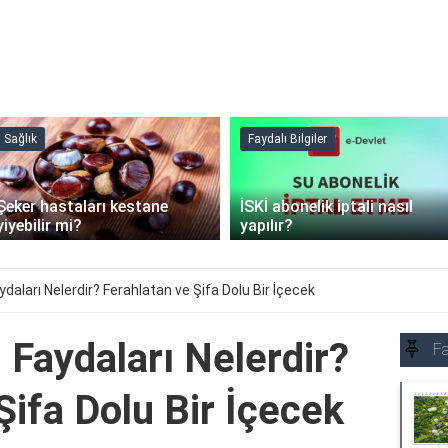
Sağlık
Faydalı Bilgiler
Şeker hastaları kestane
İSKİ abonelik iptali nasıl
yiyebilir mi?
yapılır?
ydaları Nelerdir? Ferahlatan ve Şifa Dolu Bir İçecek
 Faydaları Nelerdir?
Fa
Şifa Dolu Bir İçecek