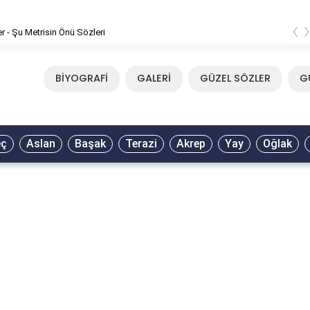
‹
er - Şu Metrisin Önü Sözleri
BİYOGRAFİ
GALERİ
GÜZEL SÖZLER
G
eç
Aslan
Başak
Terazi
Akrep
Yay
Oğlak