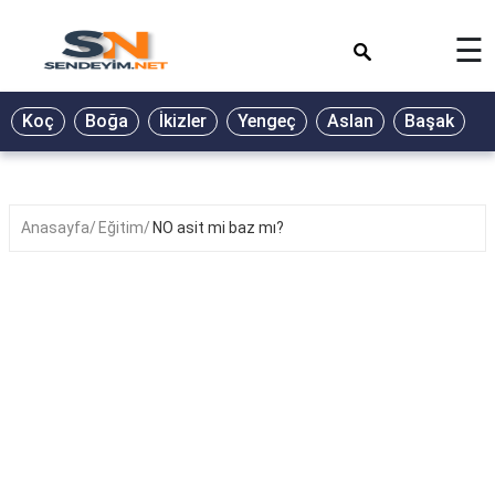
×
☰
BİYOGRAFİ
Koç
Boğa
İkizler
Yengeç
Aslan
Başak
T
GALERİ
GÜZEL
SÖZLER
Anasayfa
Eğitim
NO asit mi baz mı?
GÜNLÜK
BURÇ
ŞİİR
RÜYA
TABİRLERİ
TÜRKÜ
SÖZLERİ
YEMEK