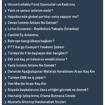
Uncontrollably Fond Oyuncuları ve Kadrosu
Yanlı ve yansız anlatım nedir?
Hepsiburada global yurtdışı satış yapıyor mu?
Zenan İsminin Anlamı Ne Demek?
Lotus Eczanesi - Beylikdüzü Yakuplu (İstanbul)
Canlılık Eş Anlamlısı
Bahreyn hangi ülkeye bağlıdır?
PTT Kargo Esenyurt Yenikent Şubesi
Türkiye'de S ile başlayan iller hangileri?
Ek5 ssk kaç yıl ödenirse emekli olunur?
Yada İsminin Anlamı Ne Demek?
Darende Aşağıulupınar Malatya Havalimanı Arası Kaç Km
Türkiye EMK ne iş yapar?
Van Mardin Arası Kaç Km
Rüyada başkalarının dans ettiğini görmek ne demek?
Hastalığı Iyileştirme, Otama Bulmaca Cevabı
Mustafa Altıntop Hasbunallah Sözleri