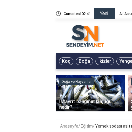
Yeni
risin Önü Sözleri
Cumartesi 02:41
Ali Ask
Koç
Boğa
İkizler
Yeng
ve Hayvanlar
Doğa ve Hayvanlar
‹
li en çok hangi iklimde
İstavrit balığının küçüğü
r?
nedir?
Anasayfa
Eğitim
Yemek sodası asit 