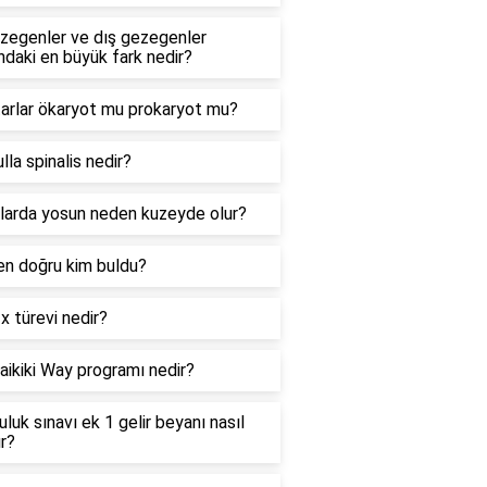
ezegenler ve dış gezegenler
ndaki en büyük fark nedir?
arlar ökaryot mu prokaryot mu?
la spinalis nedir?
larda yosun neden kuzeyde olur?
 en doğru kim buldu?
 türevi nedir?
ikiki Way programı nedir?
uluk sınavı ek 1 gelir beyanı nasıl
ır?