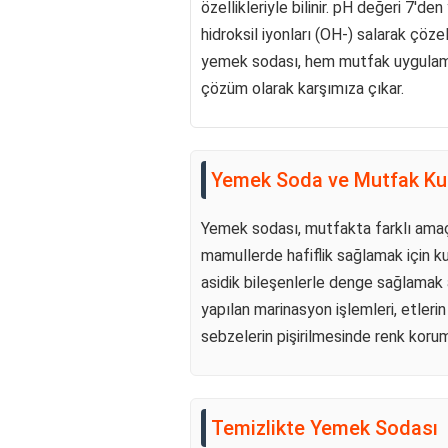
özellikleriyle bilinir. pH değeri 7'd
hidroksil iyonları (OH-) salarak çözel
yemek sodası, hem mutfak uygulamal
çözüm olarak karşımıza çıkar.
Yemek Soda ve Mutfak Kul
Yemek sodası, mutfakta farklı amaçla
mamullerde hafiflik sağlamak için ku
asidik bileşenlerle denge sağlamak a
yapılan marinasyon işlemleri, etleri
sebzelerin pişirilmesinde renk korum
Temizlikte Yemek Sodası