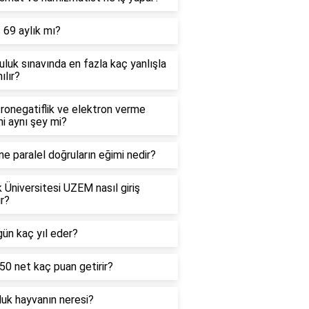
 69 aylık mı?
uluk sınavında en fazla kaç yanlışla
ılır?
ronegatiflik ve elektron verme
mi aynı şey mi?
e paralel doğruların eğimi nedir?
 Üniversitesi UZEM nasıl giriş
ır?
ün kaç yıl eder?
0 net kaç puan getirir?
uk hayvanın neresi?