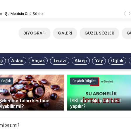
‹
er - Şu Metrisin Önü Sözleri
BİYOGRAFİ
GALERİ
GÜZEL SÖZLER
G
eç
Aslan
Başak
Terazi
Akrep
Yay
Oğlak
Sağlık
Faydalı Bilgiler
Şeker hastaları kestane
İSKİ abonelik iptali nasıl
yiyebilir mi?
yapılır?
mi baz mı?