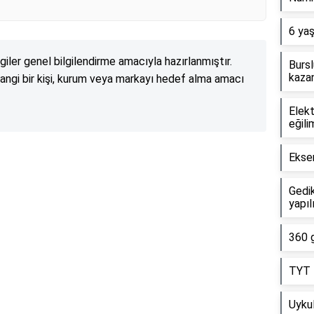
6 yaş
lgiler genel bilgilendirme amacıyla hazırlanmıştır.
Bursl
kazan
angi bir kişi, kurum veya markayı hedef alma amacı
Elekt
eğili
Eksen
Reklam Alanı
Gedik
yapıl
360 g
TYT 5
Uykul