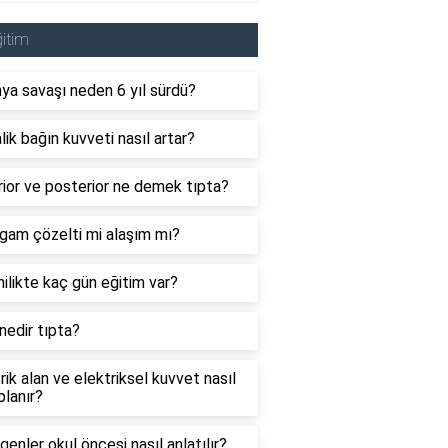
itim
ya savaşı neden 6 yıl sürdü?
ik bağın kuvveti nasıl artar?
ior ve posterior ne demek tıpta?
gam çözelti mi alaşım mı?
likte kaç gün eğitim var?
edir tıpta?
rik alan ve elektriksel kuvvet nasıl
lanır?
enler okul öncesi nasıl anlatılır?