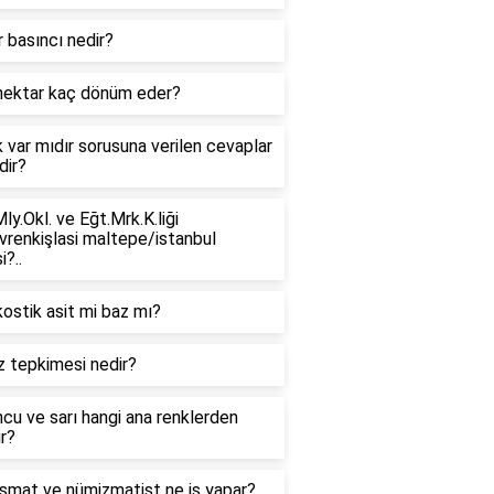
 basıncı nedir?
hektar kaç dönüm eder?
k var mıdır sorusuna verilen cevaplar
dir?
ly.Okl. ve Eğt.Mrk.K.liği
vrenkişlasi maltepe/istanbul
i?..
ostik asit mi baz mı?
z tepkimesi nedir?
cu ve sarı hangi ana renklerden
r?
smat ve nümizmatist ne iş yapar?