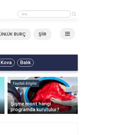
›
Mirkelam - Tavla Sözleri
ÜNLÜK BURÇ
ŞİİR
Kova
Balık
Faydalı Bilgiler
Faydalı Bilgiler
›
Şişme mont hangi
programda kurutulur?
Şofben suyu neden ısı