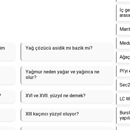
İç g
arası
Mant
Medul
tim
Yağ çözücü asidik mi bazik mi?
Ağaç
Pi'yi
?
Yağmur neden yağar ve yağınca ne
olur?
Sec2x
?
XVI ve XVII. yüzyıl ne demek?
LC Wa
Bursl
XIII kaçıncı yüzyıl oluyor?
yapıl