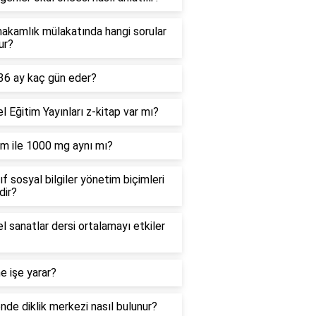
akamlık mülakatında hangi sorular
ur?
 36 ay kaç gün eder?
 Eğitim Yayınları z-kitap var mı?
m ile 1000 mg aynı mı?
nıf sosyal bilgiler yönetim biçimleri
dir?
l sanatlar dersi ortalamayı etkiler
 ne işe yarar?
de diklik merkezi nasıl bulunur?