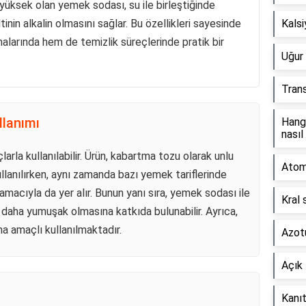
en yüksek olan yemek sodası, su ile birleştiğinde
tinin alkalin olmasını sağlar. Bu özellikleri sayesinde
Kals
arında hem de temizlik süreçlerinde pratik bir
Uğur 
Tran
lanımı
Hang
nasıl
rla kullanılabilir. Ürün, kabartma tozu olarak unlu
Atom 
llanılırken, aynı zamanda bazı yemek tariflerinde
macıyla da yer alır. Bunun yanı sıra, yemek sodası ile
Kral 
n daha yumuşak olmasına katkıda bulunabilir. Ayrıca,
a amaçlı kullanılmaktadır.
Azotu
Açık 
Kanıt