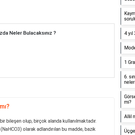
Kaym
sorul
zda Neler Bulacaksınız ?
4 yıl
Model
1 Gra
6. sı
neler
Görse
mi?
 mı?
Allil
ir bileşen olup, birçok alanda kullanılmaktadır.
(NaHCO3) olarak adlandırılan bu madde, bazik
Üçgen