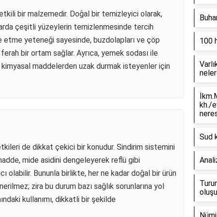
tkili bir malzemedir. Doğal bir temizleyici olarak,
Buhar
larda çeşitli yüzeylerin temizlenmesinde tercih
ze etme yeteneği sayesinde, buzdolapları ve çöp
100 
a ferah bir ortam sağlar. Ayrıca, yemek sodası ile
Varlı
 kimyasal maddelerden uzak durmak isteyenler için
neler
İkm.M
kh./e
neres
Sud k
kileri de dikkat çekici bir konudur. Sindirim sistemini
 madde, mide asidini dengeleyerek reflü gibi
Anali
ı olabilir. Bununla birlikte, her ne kadar doğal bir ürün
Turun
önerilmez; zira bu durum bazı sağlık sorunlarına yol
oluşu
ndaki kullanımı, dikkatli bir şekilde
Nümi