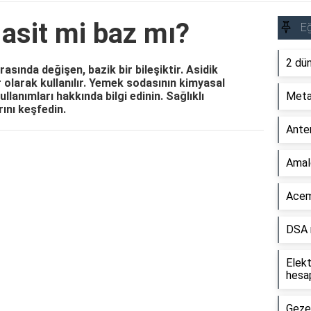
asit mi baz mı?
Eğ
2 dün
asında değişen, bazik bir bileşiktir. Asidik
r olarak kullanılır. Yemek sodasının kimyasal
ullanımları hakkında bilgi edinin. Sağlıklı
Metal
ını keşfedin.
Anter
Reklam Alanı
Amal
Acemi
DSA n
Elekt
hesap
Gezeg