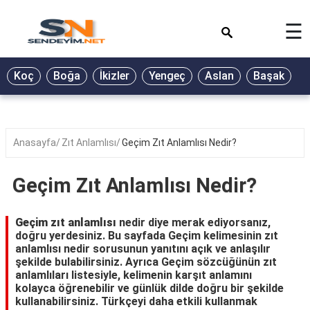
×
☰
BİYOGRAFİ
Koç
Boğa
İkizler
Yengeç
Aslan
Başak
T
GALERİ
GÜZEL
SÖZLER
Anasayfa
Zıt Anlamlısı
Geçim Zıt Anlamlısı Nedir?
GÜNLÜK
BURÇ
Geçim Zıt Anlamlısı Nedir?
ŞİİR
Geçim zıt anlamlısı
nedir diye merak ediyorsanız,
RÜYA
doğru yerdesiniz. Bu sayfada Geçim kelimesinin zıt
TABİRLERİ
anlamlısı nedir sorusunun yanıtını açık ve anlaşılır
şekilde bulabilirsiniz. Ayrıca Geçim sözcüğünün zıt
TÜRKÜ
anlamlıları listesiyle, kelimenin karşıt anlamını
SÖZLERİ
kolayca öğrenebilir ve günlük dilde doğru bir şekilde
kullanabilirsiniz. Türkçeyi daha etkili kullanmak
YEMEK