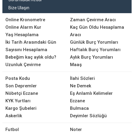
Bize Ulaşın
Online Kronometre
Zaman Çevirme Aracı
Online Alarm Kur
Kaç Gün Oldu Hesaplama
Yaş Hesaplama
Aracı
İki Tarih Arasındaki Gün
Günlük Burç Yorumları
Sayısını Hesaplama
Haftalık Burç Yorumları
Bebeğim kaç aylık oldu?
Aylık Burç Yorumları
Uzunluk Çevirme
Maaş
Posta Kodu
İlahi Sözleri
Son Depremler
Ne Demek
Nöbetçi Eczane
Eş Anlamlı Kelimeler
KYK Yurtları
Eczane
Kargo Şubeleri
Bulmaca
Askerlik
Deyimler Sözlüğü
Futbol
Noter