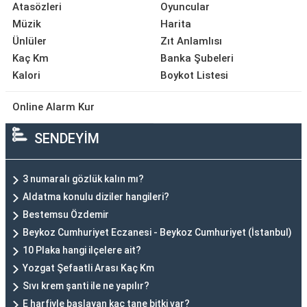
Atasözleri
Oyuncular
Müzik
Harita
Ünlüler
Zıt Anlamlısı
Kaç Km
Banka Şubeleri
Kalori
Boykot Listesi
Online Alarm Kur
SENDEYİM
3 numaralı gözlük kalın mı?
Aldatma konulu diziler hangileri?
Bestemsu Özdemir
Beykoz Cumhuriyet Eczanesi - Beykoz Cumhuriyet (İstanbul)
10 Plaka hangi ilçelere ait?
Yozgat Şefaatli Arası Kaç Km
Sıvı krem şanti ile ne yapılır?
E harfiyle başlayan kaç tane bitki var?