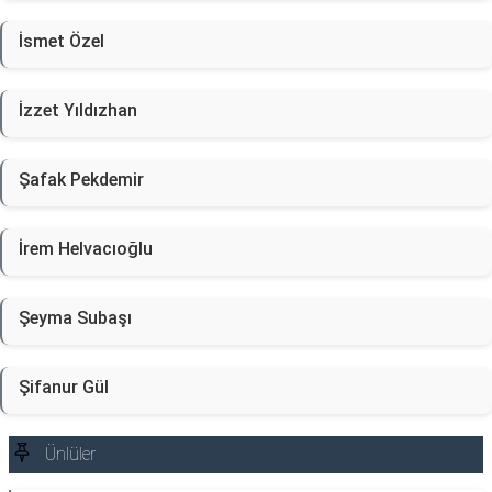
İsmet Özel
İzzet Yıldızhan
Şafak Pekdemir
İrem Helvacıoğlu
Şeyma Subaşı
Şifanur Gül
Ünlüler