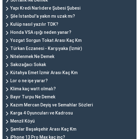
Softalık Ne Demek
Yapı Kredi Narlıdere Şubesi Şubesi
Şile İstanbul'a yakın mı uzak mı?
Kulüp nasıl yazılır TDK?
Honda VSA ışığı neden yanar?
Yozgat Sorgun Tokat Arası Kaç Km
Türkan Eczanesi - Karşıyaka (İzmir)
Nitelenmek Ne Demek
Sakızağacı Sokak
Kütahya Emet İzmir Arası Kaç Km
Lor o ne işe yarar?
Klima kaç watt olmalı?
Bayır Turpu Ne Demek
Kazım Mercan Deyiş ve Semahlar Sözleri
Karga 4 Oyuncuları ve Kadrosu
Menzil Köyü
Şamlar Başakşehir Arası Kaç Km
iPhone 13 Pro Max kaç inç?