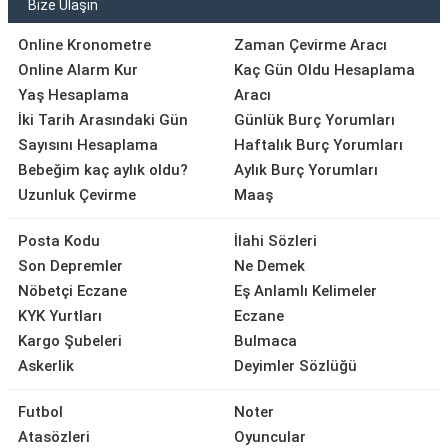
Bize Ulaşın
Online Kronometre
Zaman Çevirme Aracı
Online Alarm Kur
Kaç Gün Oldu Hesaplama
Yaş Hesaplama
Aracı
İki Tarih Arasındaki Gün
Günlük Burç Yorumları
Sayısını Hesaplama
Haftalık Burç Yorumları
Bebeğim kaç aylık oldu?
Aylık Burç Yorumları
Uzunluk Çevirme
Maaş
Posta Kodu
İlahi Sözleri
Son Depremler
Ne Demek
Nöbetçi Eczane
Eş Anlamlı Kelimeler
KYK Yurtları
Eczane
Kargo Şubeleri
Bulmaca
Askerlik
Deyimler Sözlüğü
Futbol
Noter
Atasözleri
Oyuncular