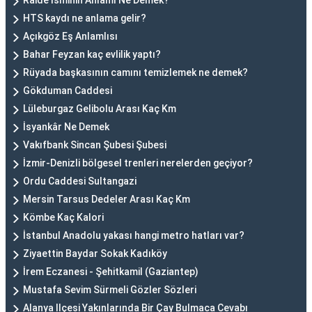
Raide İsminin Anlamı Ne Demek?
HTS kaydı ne anlama gelir?
Açıkgöz Eş Anlamlısı
Bahar Feyzan kaç evlilik yaptı?
Rüyada başkasının camını temizlemek ne demek?
Gökduman Caddesi
Lüleburgaz Gelibolu Arası Kaç Km
İsyankâr Ne Demek
Vakıfbank Sincan Şubesi Şubesi
İzmir-Denizli bölgesel trenleri nerelerden geçiyor?
Ordu Caddesi Sultangazi
Mersin Tarsus Dedeler Arası Kaç Km
Kömbe Kaç Kalori
İstanbul Anadolu yakası hangi metro hatları var?
Ziyaettin Baydar Sokak Kadıköy
İrem Eczanesi - Şehitkamil (Gaziantep)
Mustafa Sevim Sürmeli Gözler Sözleri
Alanya Ilçesi Yakınlarında Bir Çay Bulmaca Cevabı