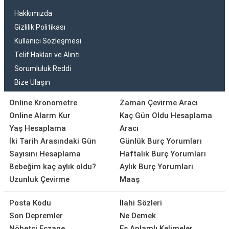
Hakkımızda
Gizlilik Politikası
Kullanıcı Sözleşmesi
Telif Hakları ve Alıntı
Sorumluluk Reddi
Bize Ulaşın
Online Kronometre
Zaman Çevirme Aracı
Online Alarm Kur
Kaç Gün Oldu Hesaplama
Yaş Hesaplama
Aracı
İki Tarih Arasındaki Gün
Günlük Burç Yorumları
Sayısını Hesaplama
Haftalık Burç Yorumları
Bebeğim kaç aylık oldu?
Aylık Burç Yorumları
Uzunluk Çevirme
Maaş
Posta Kodu
İlahi Sözleri
Son Depremler
Ne Demek
Nöbetçi Eczane
Eş Anlamlı Kelimeler