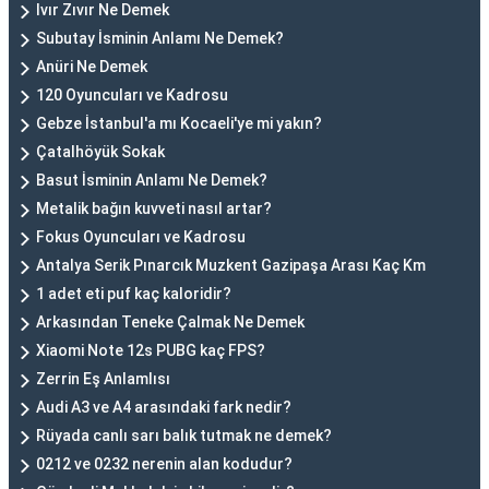
Ivır Zıvır Ne Demek
Subutay İsminin Anlamı Ne Demek?
Anüri Ne Demek
120 Oyuncuları ve Kadrosu
Gebze İstanbul'a mı Kocaeli'ye mi yakın?
Çatalhöyük Sokak
Basut İsminin Anlamı Ne Demek?
Metalik bağın kuvveti nasıl artar?
Fokus Oyuncuları ve Kadrosu
Antalya Serik Pınarcık Muzkent Gazipaşa Arası Kaç Km
1 adet eti puf kaç kaloridir?
Arkasından Teneke Çalmak Ne Demek
Xiaomi Note 12s PUBG kaç FPS?
Zerrin Eş Anlamlısı
Audi A3 ve A4 arasındaki fark nedir?
Rüyada canlı sarı balık tutmak ne demek?
0212 ve 0232 nerenin alan kodudur?