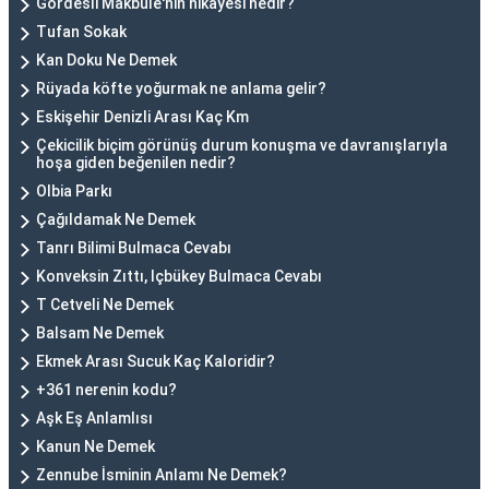
Gördesli Makbule'nin hikayesi nedir?
Tufan Sokak
Kan Doku Ne Demek
Rüyada köfte yoğurmak ne anlama gelir?
Eskişehir Denizli Arası Kaç Km
Çekicilik biçim görünüş durum konuşma ve davranışlarıyla
hoşa giden beğenilen nedir?
Olbia Parkı
Çağıldamak Ne Demek
Tanrı Bilimi Bulmaca Cevabı
Konveksin Zıttı, Içbükey Bulmaca Cevabı
T Cetveli Ne Demek
Balsam Ne Demek
Ekmek Arası Sucuk Kaç Kaloridir?
+361 nerenin kodu?
Aşk Eş Anlamlısı
Kanun Ne Demek
Zennube İsminin Anlamı Ne Demek?