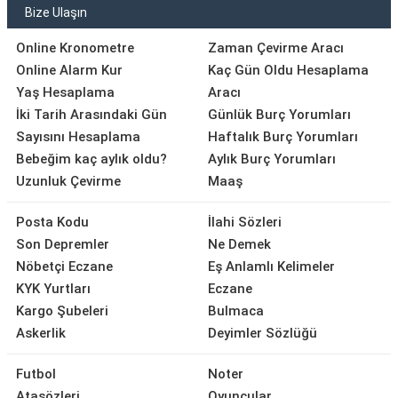
Bize Ulaşın
Online Kronometre
Zaman Çevirme Aracı
Online Alarm Kur
Kaç Gün Oldu Hesaplama
Yaş Hesaplama
Aracı
İki Tarih Arasındaki Gün
Günlük Burç Yorumları
Sayısını Hesaplama
Haftalık Burç Yorumları
Bebeğim kaç aylık oldu?
Aylık Burç Yorumları
Uzunluk Çevirme
Maaş
Posta Kodu
İlahi Sözleri
Son Depremler
Ne Demek
Nöbetçi Eczane
Eş Anlamlı Kelimeler
KYK Yurtları
Eczane
Kargo Şubeleri
Bulmaca
Askerlik
Deyimler Sözlüğü
Futbol
Noter
Atasözleri
Oyuncular