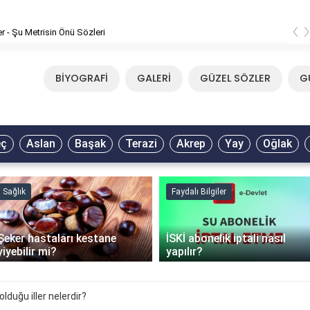
‹
er - Şu Metrisin Önü Sözleri
BİYOGRAFİ
GALERİ
GÜZEL SÖZLER
G
eç
Aslan
Başak
Terazi
Akrep
Yay
Oğlak
Sağlık
Faydalı Bilgiler
Şeker hastaları kestane
İSKİ abonelik iptali nasıl
yiyebilir mi?
yapılır?
lduğu iller nelerdir?