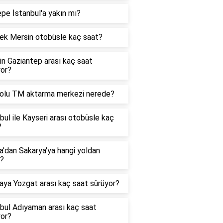
pe İstanbul'a yakın mı?
rek Mersin otobüsle kaç saat?
n Gaziantep arası kaç saat
yor?
olu TM aktarma merkezi nerede?
bul ile Kayseri arası otobüsle kaç
?
'dan Sakarya'ya hangi yoldan
r?
aya Yozgat arası kaç saat sürüyor?
bul Adıyaman arası kaç saat
yor?