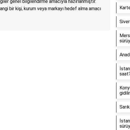
lgiler genel bilgilendirme amacıyla hazırlanmıştır.
Karte
angi bir kişi, kurum veya markayı hedef alma amacı
Sive
Mersi
sürü
Reklam Alanı
Anad
İstan
saat
Konya
gidili
Sarık
İstan
sürü