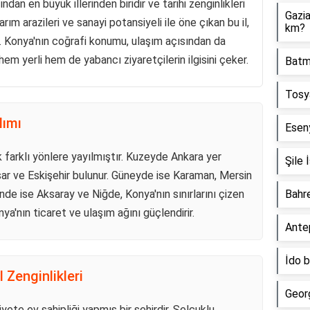
an en büyük illerinden biridir ve tarihi zenginlikleri
Gazia
arım arazileri ve sanayi potansiyeli ile öne çıkan bu il,
km?
r. Konya'nın coğrafi konumu, ulaşım açısından da
hem yerli hem de yabancı ziyaretçilerin ilgisini çeker.
Batm
Tosy
lımı
Esen
k farklı yönlere yayılmıştır. Kuzeyde Ankara yer
Şile 
isar ve Eskişehir bulunur. Güneyde ise Karaman, Mersin
de ise Aksaray ve Niğde, Konya'nın sınırlarını çizen
Bahre
onya'nın ticaret ve ulaşım ağını güçlendirir.
Antep
İdo 
l Zenginlikleri
Georg
ete ev sahipliği yapmış bir şehirdir. Selçuklu