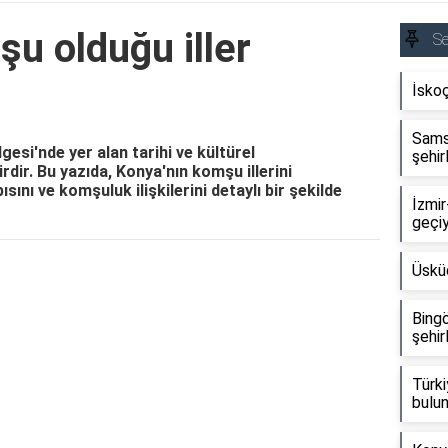
u olduğu iller
S
İsko
Sams
gesi'nde yer alan tarihi ve kültürel
şehir
irdir. Bu yazıda, Konya'nın komşu illerini
ını ve komşuluk ilişkilerini detaylı bir şekilde
İzmir
geçi
Üsküd
Reklam Alanı
Bingö
şehir
Türki
bulun