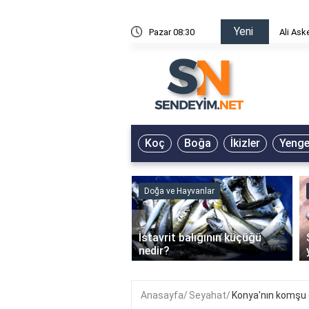
Yeni
risin Önü Sözleri
Pazar 08:30
Ali Ask
Koç
Boğa
İkizler
Yeng
ve Hayvanlar
Doğa ve Hayvanlar
‹
li en çok hangi iklimde
İstavrit balığının küçüğü
r?
nedir?
Anasayfa
Seyahat
Konya'nın komşu o