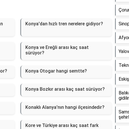
Çorum
an
Konya'dan hızlı tren nerelere gidiyor?
Sinop
Afyo
Konya ve Ereğli arası kaç saat
Yalov
sürüyor?
Tekno
yor?
Konya Otogar hangi semtte?
Eskiş
Konya Bozkır arası kaç saat sürüyor?
Balık
gidili
Konaklı Alanya'nın hangi ilçesindedir?
Sams
şehir
Kore ve Türkiye arası kaç saat fark