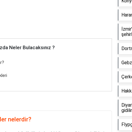
Kony
Haram
İzmir
şehir
zda Neler Bulacaksınız ?
Dort
ir?
Gebze
leri
Çerke
Hakkâ
Diyar
gidili
er nelerdir?
Flypg