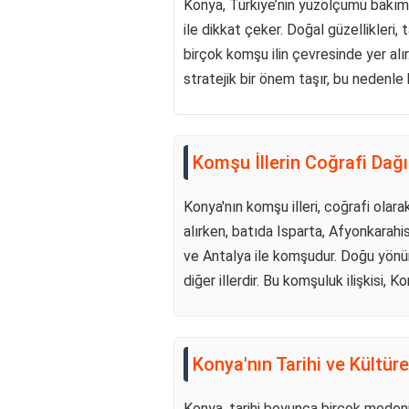
Konya, Türkiye’nin yüzölçümü bakımınd
ile dikkat çeker. Doğal güzellikleri, t
birçok komşu ilin çevresinde yer alı
stratejik bir önem taşır, bu nedenle 
Komşu İllerin Coğrafi Dağı
Konya'nın komşu illeri, coğrafi olara
alırken, batıda Isparta, Afyonkarah
ve Antalya ile komşudur. Doğu yönün
diğer illerdir. Bu komşuluk ilişkisi, K
Konya'nın Tarihi ve Kültüre
Konya, tarihi boyunca birçok medeniy