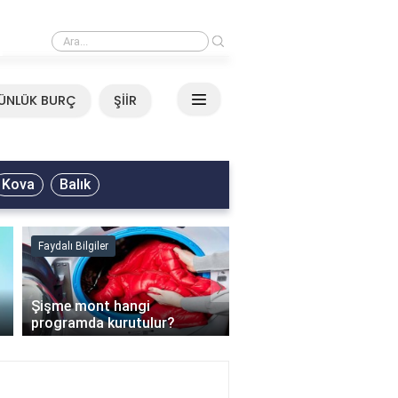
›
Mirkelam - Tavla Sözleri
ÜNLÜK BURÇ
ŞİİR
Kova
Balık
Faydalı Bilgiler
Faydalı Bilgiler
›
Şişme mont hangi
programda kurutulur?
Şofben suyu neden ısı