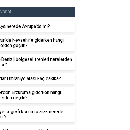
eyahat
çya nerede Avrupa'da mı?
un'da Nevsehir'e giderken hangi
lerden geçilir?
-Denizli bölgesel trenleri nerelerden
yor?
ar Ümraniye arası kaç dakika?
l'den Erzurum'a giderken hangi
lerden geçilir?
ye coğrafi konum olarak nerede
ur?