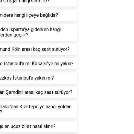
a Otogar hangi semtte?
idere hangi ilçeye bağlıdır?
'den Isparta'ya giderken hangi
lerden geçilir?
mund Köln arası kaç saat sürüyor?
 İstanbul'a mı Kocaeli'ye mi yakın?
zköy İstanbul'a yakın mı?
ri Şemdinli arası kaç saat sürüyor?
bakır'dan Kızıltepe'ye hangi yoldan
r?
s en ucuz bilet nasıl alınır?