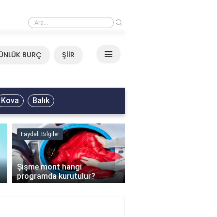
›
Mirkelam - Tavla Sözleri
ÜNLÜK BURÇ
ŞİİR
Kova
Balık
Faydalı Bilgiler
Faydalı Bilgiler
›
Şişme mont hangi
programda kurutulur?
Şofben suyu neden ısı