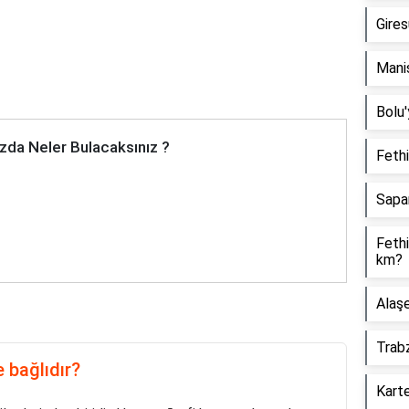
Gires
Manis
Bolu'
zda Neler Bulacaksınız ?
Fethi
Sapa
Fethi
km?
Alaşe
Trabz
e bağlıdır?
Karte