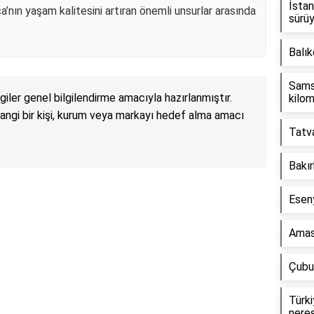
İstan
’nın yaşam kalitesini artıran önemli unsurlar arasında
sürü
Balık
Sams
lgiler genel bilgilendirme amacıyla hazırlanmıştır.
kilo
angi bir kişi, kurum veya markayı hedef alma amacı
Tatva
Bakır
Esen
Reklam Alanı
Amas
Çubuk
Türki
neres