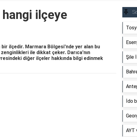
 hangi ilçeye
S
Tosy
Esen
ı bir ilçedir. Marmara Bölgesi'nde yer alan bu
 zenginlikleri ile dikkat çeker. Darıca'nın
Şile 
resindeki diğer ilçeler hakkında bilgi edinmek
Bahre
Reklam Alanı
Antep
İdo 
Georg
AYT v