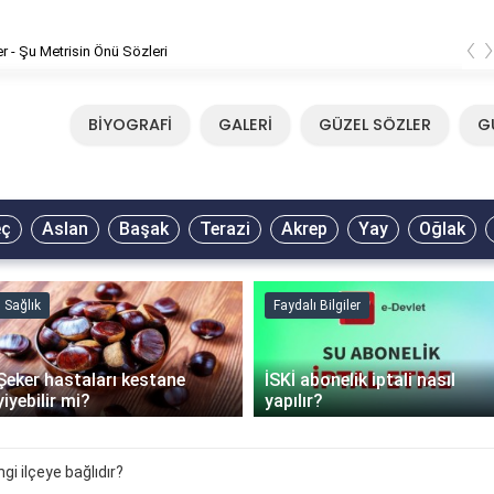
‹
er - Şu Metrisin Önü Sözleri
BİYOGRAFİ
GALERİ
GÜZEL SÖZLER
G
eç
Aslan
Başak
Terazi
Akrep
Yay
Oğlak
Sağlık
Faydalı Bilgiler
Şeker hastaları kestane
İSKİ abonelik iptali nasıl
yiyebilir mi?
yapılır?
gi ilçeye bağlıdır?