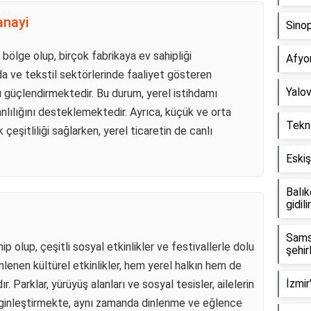
anayi
Sinop
 bölge olup, birçok fabrikaya ev sahipliği
Afyo
da ve tekstil sektörlerinde faaliyet gösteren
Yalov
ı güçlendirmektedir. Bu durum, yerel istihdamı
lılığını desteklemektedir. Ayrıca, küçük ve orta
Tekno
 çeşitliliği sağlarken, yerel ticaretin de canlı
Eskiş
Balık
gidili
Sams
ip olup, çeşitli sosyal etkinlikler ve festivallerle dolu
şehir
lenen kültürel etkinlikler, hem yerel halkın hem de
İzmir
r. Parklar, yürüyüş alanları ve sosyal tesisler, ailelerin
enginleştirmekte, aynı zamanda dinlenme ve eğlence