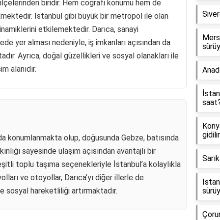
i ilçelerinden biridir. Hem coğrafi konumu hem de
Sive
kmektedir. İstanbul gibi büyük bir metropol ile olan
dinamiklerini etkilemektedir. Darıca, sanayi
Mersi
gede yer alması nedeniyle, iş imkanları açısından da
sürü
ır. Ayrıca, doğal güzellikleri ve sosyal olanakları ile
im alanıdır.
Anad
İstan
saat
Konya
gidili
unda konumlanmakta olup, doğusunda Gebze, batısında
kınlığı sayesinde ulaşım açısından avantajlı bir
Sarık
itli toplu taşıma seçenekleriyle İstanbul’a kolaylıkla
arı ve otoyollar, Darıca’yı diğer illerle de
İstan
 sosyal hareketliliği artırmaktadır.
sürü
Çorum