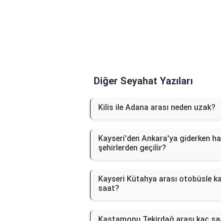
Diğer
Seyahat
Yazıları
Kilis ile Adana arası neden uzak?
Kayseri'den Ankara'ya giderken h
şehirlerden geçilir?
Kayseri Kütahya arası otobüsle k
saat?
Kastamonu Tekirdağ arası kaç sa