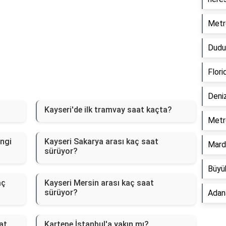
Metr
Dudul
Flori
Deni
Kayseri'de ilk tramvay saat kaçta?
Metr
angi
Kayseri Sakarya arası kaç saat
Mardi
sürüyor?
Büyük
aç
Kayseri Mersin arası kaç saat
sürüyor?
Adana
at
Kartepe İstanbul'a yakın mı?