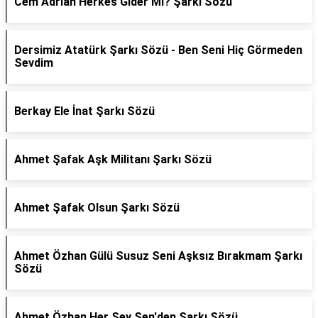
Cem Adrian Herkes Gider Mi? Şarkı Sözü
Dersimiz Atatürk Şarkı Sözü - Ben Seni Hiç Görmeden
Sevdim
Berkay Ele İnat Şarkı Sözü
Ahmet Şafak Aşk Militanı Şarkı Sözü
Ahmet Şafak Olsun Şarkı Sözü
Ahmet Özhan Gülü Susuz Seni Aşksız Bırakmam Şarkı
Sözü
Ahmet Özhan Her Şey Sen'den Şarkı Sözü