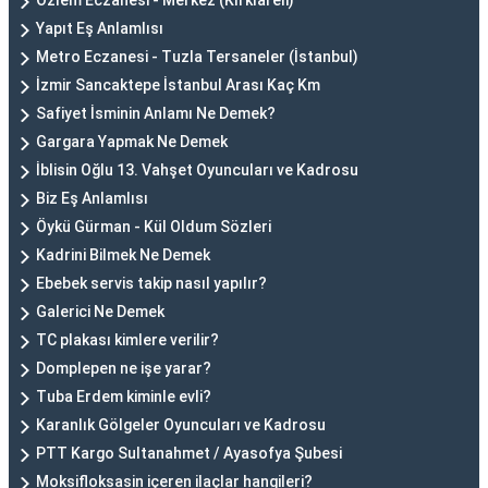
Özlem Eczanesi - Merkez (Kırklareli)
Yapıt Eş Anlamlısı
Metro Eczanesi - Tuzla Tersaneler (İstanbul)
İzmir Sancaktepe İstanbul Arası Kaç Km
Safiyet İsminin Anlamı Ne Demek?
Gargara Yapmak Ne Demek
İblisin Oğlu 13. Vahşet Oyuncuları ve Kadrosu
Biz Eş Anlamlısı
Öykü Gürman - Kül Oldum Sözleri
Kadrini Bilmek Ne Demek
Ebebek servis takip nasıl yapılır?
Galerici Ne Demek
TC plakası kimlere verilir?
Domplepen ne işe yarar?
Tuba Erdem kiminle evli?
Karanlık Gölgeler Oyuncuları ve Kadrosu
PTT Kargo Sultanahmet / Ayasofya Şubesi
Moksifloksasin içeren ilaçlar hangileri?