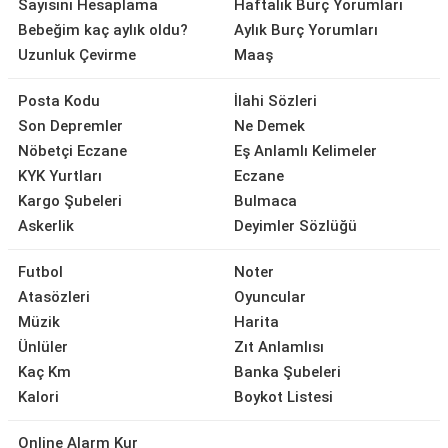
Sayısını Hesaplama
Haftalık Burç Yorumları
Bebeğim kaç aylık oldu?
Aylık Burç Yorumları
Uzunluk Çevirme
Maaş
Posta Kodu
İlahi Sözleri
Son Depremler
Ne Demek
Nöbetçi Eczane
Eş Anlamlı Kelimeler
KYK Yurtları
Eczane
Kargo Şubeleri
Bulmaca
Askerlik
Deyimler Sözlüğü
Futbol
Noter
Atasözleri
Oyuncular
Müzik
Harita
Ünlüler
Zıt Anlamlısı
Kaç Km
Banka Şubeleri
Kalori
Boykot Listesi
Online Alarm Kur