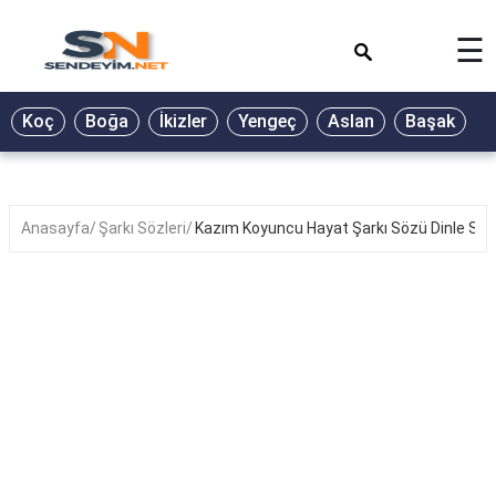
×
☰
BİYOGRAFİ
Koç
Boğa
İkizler
Yengeç
Aslan
Başak
T
GALERİ
GÜZEL
SÖZLER
Anasayfa
Şarkı Sözleri
Kazım Koyuncu Hayat Şarkı Sözü Dinle Sözle
GÜNLÜK
BURÇ
ŞİİR
RÜYA
TABİRLERİ
TÜRKÜ
SÖZLERİ
YEMEK