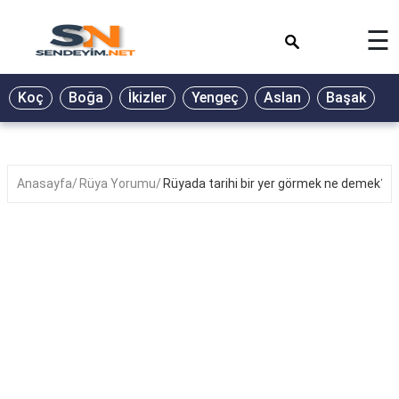
×
☰
BİYOGRAFİ
Koç
Boğa
İkizler
Yengeç
Aslan
Başak
T
GALERİ
GÜZEL
SÖZLER
Anasayfa
Rüya Yorumu
Rüyada tarihi bir yer görmek ne demek?
GÜNLÜK
BURÇ
ŞİİR
RÜYA
TABİRLERİ
TÜRKÜ
SÖZLERİ
YEMEK