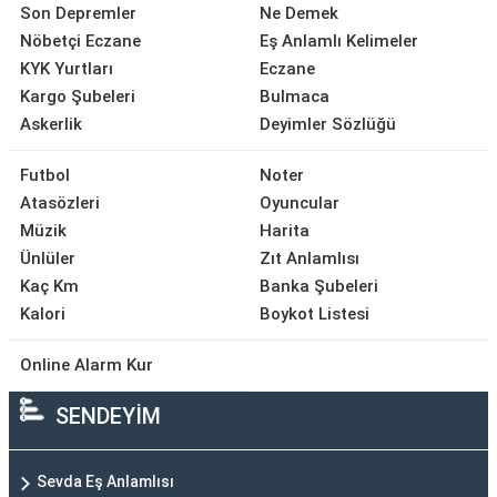
Son Depremler
Ne Demek
Nöbetçi Eczane
Eş Anlamlı Kelimeler
KYK Yurtları
Eczane
Kargo Şubeleri
Bulmaca
Askerlik
Deyimler Sözlüğü
Futbol
Noter
Atasözleri
Oyuncular
Müzik
Harita
Ünlüler
Zıt Anlamlısı
Kaç Km
Banka Şubeleri
Kalori
Boykot Listesi
Online Alarm Kur
SENDEYİM
Sevda Eş Anlamlısı