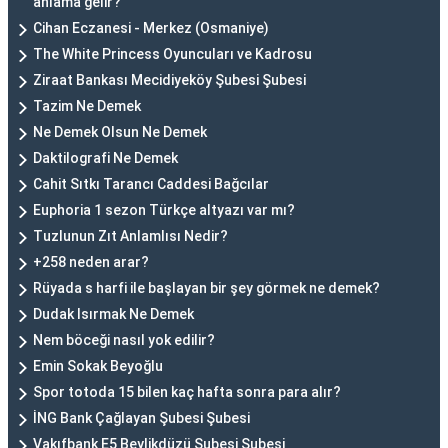
anlama gelir?
Cihan Eczanesi - Merkez (Osmaniye)
The White Princess Oyuncuları ve Kadrosu
Ziraat Bankası Mecidiyeköy Şubesi Şubesi
Tazim Ne Demek
Ne Demek Olsun Ne Demek
Daktilografi Ne Demek
Cahit Sıtkı Tarancı Caddesi Bağcılar
Euphoria 1 sezon Türkçe altyazı var mı?
Tuzlunun Zıt Anlamlısı Nedir?
+258 neden arar?
Rüyada s harfi ile başlayan bir şey görmek ne demek?
Dudak Isırmak Ne Demek
Nem böceği nasıl yok edilir?
Emin Sokak Beyoğlu
Spor totoda 15 bilen kaç hafta sonra para alır?
İNG Bank Çağlayan Şubesi Şubesi
Vakıfbank E5 Beylikdüzü Şubesi Şubesi