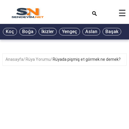
×
☰
BİYOGRAFİ
Koç
Boğa
İkizler
Yengeç
Aslan
Başak
T
GALERİ
GÜZEL
SÖZLER
Anasayfa
Rüya Yorumu
Rüyada pişmiş et görmek ne demek?
GÜNLÜK
BURÇ
ŞİİR
RÜYA
TABİRLERİ
TÜRKÜ
SÖZLERİ
YEMEK