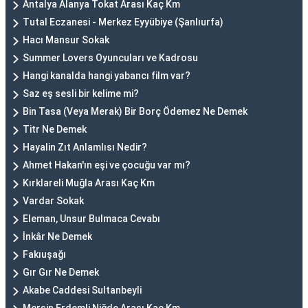
Antalya Alanya Tokat Arası Kaç Km
Tutal Eczanesi - Merkez Eyyübiye (Şanlıurfa)
Hacı Mansur Sokak
Summer Lovers Oyuncuları ve Kadrosu
Hangi kanalda hangi yabancı film var?
Saz eş sesli bir kelime mi?
Bin Tasa (Veya Merak) Bir Borç Ödemez Ne Demek
Titr Ne Demek
Hayalin Zıt Anlamlısı Nedir?
Ahmet Hakan'ın eşi ve çocuğu var mı?
Kırklareli Muğla Arası Kaç Km
Vardar Sokak
Eleman, Unsur Bulmaca Cevabı
İnkâr Ne Demek
Fakıuşağı
Gır Gır Ne Demek
Akabe Caddesi Sultanbeyli