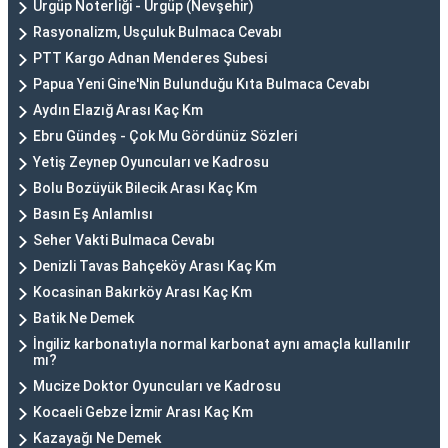
Ürgüp Noterliği - Ürgüp (Nevşehir)
Rasyonalizm, Usçuluk Bulmaca Cevabı
PTT Kargo Adnan Menderes Şubesi
Papua Yeni Gine'Nin Bulunduğu Kıta Bulmaca Cevabı
Aydın Elazığ Arası Kaç Km
Ebru Gündeş - Çok Mu Gördünüz Sözleri
Yetiş Zeynep Oyuncuları ve Kadrosu
Bolu Bozüyük Bilecik Arası Kaç Km
Basın Eş Anlamlısı
Seher Vakti Bulmaca Cevabı
Denizli Tavas Bahçeköy Arası Kaç Km
Kocasinan Bakırköy Arası Kaç Km
Batik Ne Demek
İngiliz karbonatıyla normal karbonat aynı amaçla kullanılır
mı?
Mucize Doktor Oyuncuları ve Kadrosu
Kocaeli Gebze İzmir Arası Kaç Km
Kazayağı Ne Demek