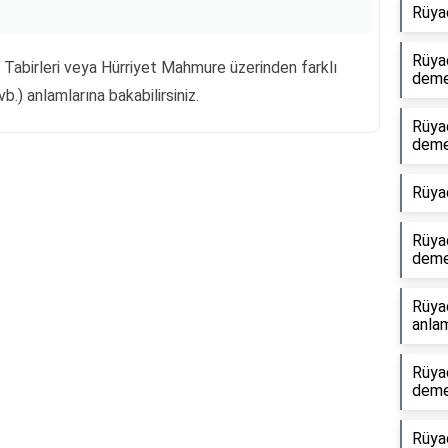
Rüya
Rüyad
Tabirleri veya Hürriyet Mahmure üzerinden farklı
dem
b.) anlamlarına bakabilirsiniz.
Rüyad
dem
Rüya
Reklam Alanı
Rüya
dem
Rüya
anlam
Rüyad
dem
Rüya