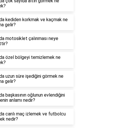
da çok sayıda altın görmek ne
ek?
da kediden korkmak ve kaçmak ne
a gelir?
da motosiklet çalınması neye
ttir?
da özel bölgeyi temizlemek ne
ek?
a uzun süre işediğini görmek ne
a gelir?
a başkasının oğlunun evlendiğini
nin anlamı nedir?
da canlı maç izlemek ve futbolcu
ek nedir?