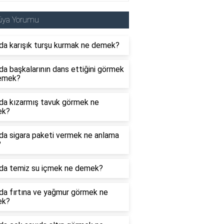
üya Yorumu
da karışık turşu kurmak ne demek?
a başkalarının dans ettiğini görmek
emek?
da kızarmış tavuk görmek ne
ek?
da sigara paketi vermek ne anlama
?
da temiz su içmek ne demek?
da fırtına ve yağmur görmek ne
ek?