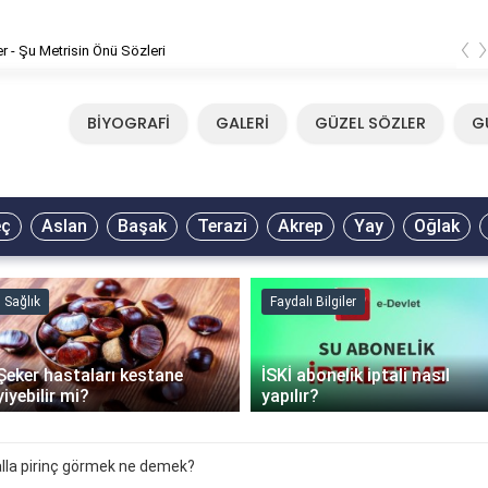
‹
er - Şu Metrisin Önü Sözleri
BİYOGRAFİ
GALERİ
GÜZEL SÖZLER
G
eç
Aslan
Başak
Terazi
Akrep
Yay
Oğlak
Sağlık
Faydalı Bilgiler
Şeker hastaları kestane
İSKİ abonelik iptali nasıl
yiyebilir mi?
yapılır?
lla pirinç görmek ne demek?