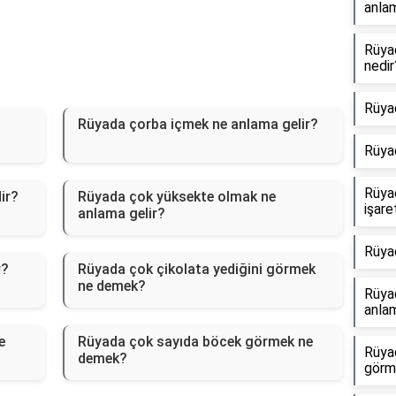
anlam
Rüya
nedir
Rüya
Rüyada çorba içmek ne anlama gelir?
Rüya
Rüya
ir?
Rüyada çok yüksekte olmak ne
işare
anlama gelir?
Rüya
r?
Rüyada çok çikolata yediğini görmek
ne demek?
Rüyad
anlam
e
Rüyada çok sayıda böcek görmek ne
Rüya
demek?
görm