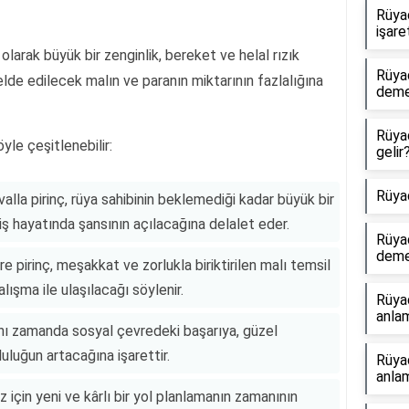
Rüya
işare
larak büyük bir zenginlik, bereket ve helal rızık
Rüya
elde edilecek malın ve paranın miktarının fazlalığına
dem
Rüya
yle çeşitlenebilir:
gelir
Rüya
lla pirinç, rüya sahibinin beklemediği kadar büyük bir
 hayatında şansının açılacağına delalet eder.
Rüya
dem
e pirinç, meşakkat ve zorlukla biriktirilen malı temsil
lışma ile ulaşılacağı söylenir.
Rüya
anlam
nı zamanda sosyal çevredeki başarıya, güzel
luluğun artacağına işarettir.
Rüya
anlam
z için yeni ve kârlı bir yol planlamanın zamanının