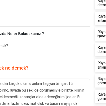
Rüya
dem
Rüya
anlam
Rüya
zda Neler Bulacaksınız ?
işare
emek?
Rüya
dem
Rüyad
mek ne demek?
anlam
Rüyad
görme
dair birçok olumlu anlam taşıyan bir işarettir.
irinç, rüyada bu şekilde görülmesiyle birlikte, kişinin
Rüya
eklenmedik kazançlar elde edeceğini müjdeler. Bu
görm
 daha fazla huzur, mutluluk ve başarı arayışında