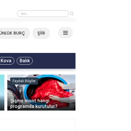
›
Mirkelam - Tavla Sözleri
ÜNLÜK BURÇ
ŞİİR
Kova
Balık
Faydalı Bilgiler
Faydalı Bilgiler
›
Şişme mont hangi
programda kurutulur?
Şofben suyu neden ısı