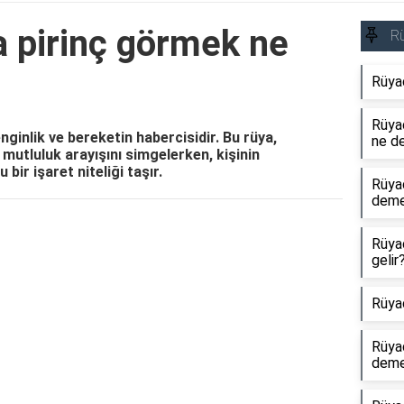
a pirinç görmek ne
R
Rüya
Rüyad
ginlik ve bereketin habercisidir. Bu rüya,
ne d
mutluluk arayışını simgelerken, kişinin
 bir işaret niteliği taşır.
Rüya
dem
Reklam Alanı
Rüya
gelir
Rüya
Rüya
dem