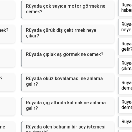
Rüyad
Rüyada çok sayıda motor görmek ne
haber
demek?
Rüyad
neye 
mek?
Rüyada çürük diş çektirmek neye
çıkar?
Rüya
gelir
Rüyada çıplak eş görmek ne demek?
Rüyad
çıkm
r?
Rüyada öküz kovalaması ne anlama
Rüya
gelir?
dem
Rüya
Rüyada çığ altında kalmak ne anlama
dem
gelir?
Rüya
 ne
Rüyada ölen babanın bir şey istemesi