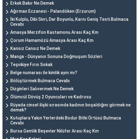
Erkek Bakır Ne Demek
Ağırman Eczanesi - Palandöken (Erzurum)
İki Kulplu, Dibi Sivri, Dar Boyunlu, Karnı Geniş Testi Bulmaca
Cevabı
Amasya Merzifon Kastamonu Arası Kaç Km
Çorum Hamamözü Amasya Arası Kaç Km
Kansız Cansız Ne Demek
Manga - Dünyanın Sonuna Doğmuşum Sözleri
Teşvikiye Fırın Sokak
Belge numarası ile kimlik aynı mı?
Bölüştürmek Bulmaca Cevabı
Dizginleri Salıvermek Ne Demek
Ölümcül Dövüş 2 Oyuncuları ve Kadrosu
Rüyada cinsel ilişki sırasında kadının boşaldığını görmek ne
demek?
Kutuplara Yakın Yerlerdeki Bodur Bitki Örtüsü Bulmaca
Cevabı
Bursa Gemlik Beşevler Nilüfer Arası Kaç Km