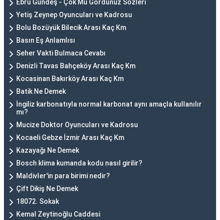
Ebru Gündeş - Çok Mu Gördünüz Sözleri
Yetiş Zeynep Oyuncuları ve Kadrosu
Bolu Bozüyük Bilecik Arası Kaç Km
Basın Eş Anlamlısı
Seher Vakti Bulmaca Cevabı
Denizli Tavas Bahçeköy Arası Kaç Km
Kocasinan Bakırköy Arası Kaç Km
Batik Ne Demek
İngiliz karbonatıyla normal karbonat aynı amaçla kullanılır
mı?
Mucize Doktor Oyuncuları ve Kadrosu
Kocaeli Gebze İzmir Arası Kaç Km
Kazayağı Ne Demek
Bosch klima kumanda kodu nasıl girilir?
Maldivler'in para birimi nedir?
Çift Dikiş Ne Demek
18072. Sokak
Kemal Zeytinoğlu Caddesi