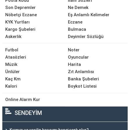
Posta Kodu
İlahi Sözleri
Son Depremler
Ne Demek
Nöbetçi Eczane
Eş Anlamlı Kelimeler
KYK Yurtları
Eczane
Kargo Şubeleri
Bulmaca
Askerlik
Deyimler Sözlüğü
Futbol
Noter
Atasözleri
Oyuncular
Müzik
Harita
Ünlüler
Zıt Anlamlısı
Kaç Km
Banka Şubeleri
Kalori
Boykot Listesi
Online Alarm Kur
SENDEYİM