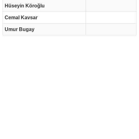
Hüseyin Köroğlu
Cemal Kavsar
Umur Bugay
Reklam Alanı