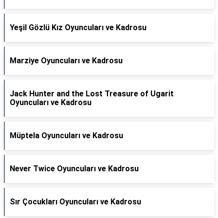
Yeşil Gözlü Kız Oyuncuları ve Kadrosu
Marziye Oyuncuları ve Kadrosu
Jack Hunter and the Lost Treasure of Ugarit
Oyuncuları ve Kadrosu
Müptela Oyuncuları ve Kadrosu
Never Twice Oyuncuları ve Kadrosu
Sır Çocukları Oyuncuları ve Kadrosu