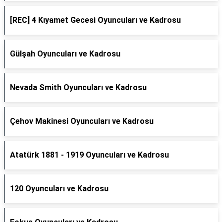
[REC] 4 Kıyamet Gecesi Oyuncuları ve Kadrosu
Gülşah Oyuncuları ve Kadrosu
Nevada Smith Oyuncuları ve Kadrosu
Çehov Makinesi Oyuncuları ve Kadrosu
Atatürk 1881 - 1919 Oyuncuları ve Kadrosu
120 Oyuncuları ve Kadrosu