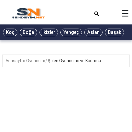
×
☰
BİYOGRAFİ
Koç
Boğa
İkizler
Yengeç
Aslan
Başak
T
GALERİ
GÜZEL
SÖZLER
Anasayfa
Oyuncular
Şölen Oyuncuları ve Kadrosu
GÜNLÜK
BURÇ
ŞİİR
RÜYA
TABİRLERİ
TÜRKÜ
SÖZLERİ
YEMEK