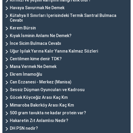
Kırmızı ve yeşilin karışımı hangi renk olur?
Havaya Savurmak Ne Demek
Kütahya Il Sınırları Içerisindeki Termik Santral Bulmaca
Cevabı
Kerem Bürsin
Kıyak İsminin Anlamı Ne Demek?
İnce Sicim Bulmaca Cevabı
Uğur Işılak Yarına Kalır Yanına Kalmaz Sözleri
Centilmen kime denir TDK?
Mana Vermek Ne Demek
Ekrem İmamoğlu
Can Eczanesi - Merkez (Manisa)
Sessiz Düşman Oyuncuları ve Kadrosu
Göcek Köyceğiz Arası Kaç Km
Mimaroba Bakırköy Arası Kaç Km
500 gram tavukta ne kadar protein var?
Hakaretin Zıt Anlamlısı Nedir?
DH PSN nedir?