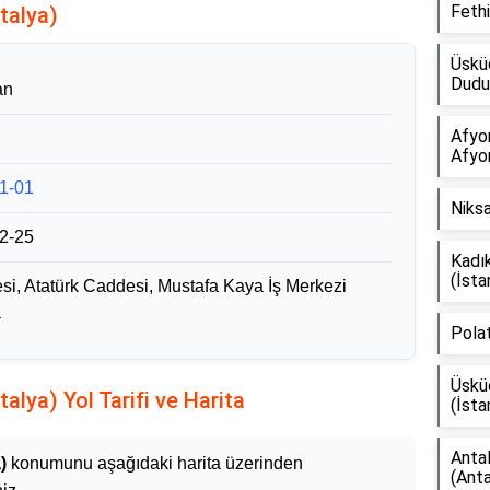
Fethi
ntalya)
Üsküd
Dudul
an
Afyon
Afyo
1-01
Niksa
2-25
Kadık
(İsta
si, Atatürk Caddesi, Mustafa Kaya İş Merkezi
a
Polat
Üsküd
ntalya) Yol Tarifi ve Harita
(İsta
Antal
)
konumunu aşağıdaki harita üzerinden
(Anta