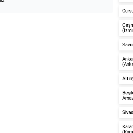
niz.
Gürsu
Çeşme
(İzmi
Savur
Ankar
(Anka
Altın
Beşik
Arnav
Sivas
Kara
(Kar