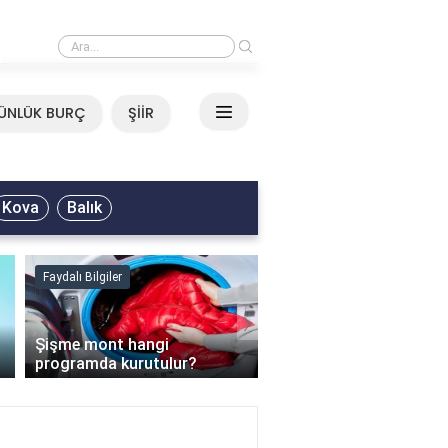
›
Mirkelam - Tavla Sözleri
ÜNLÜK BURÇ
ŞİİR
Kova
Balık
Faydalı Bilgiler
Faydalı Bilgiler
›
Şişme mont hangi
programda kurutulur?
Şofben suyu neden ısı