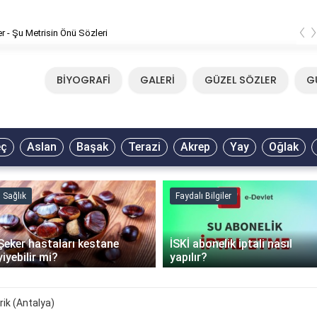
‹
er - Şu Metrisin Önü Sözleri
BİYOGRAFİ
GALERİ
GÜZEL SÖZLER
G
eç
Aslan
Başak
Terazi
Akrep
Yay
Oğlak
Sağlık
Faydalı Bilgiler
Şeker hastaları kestane
İSKİ abonelik iptali nasıl
yiyebilir mi?
yapılır?
erik (Antalya)