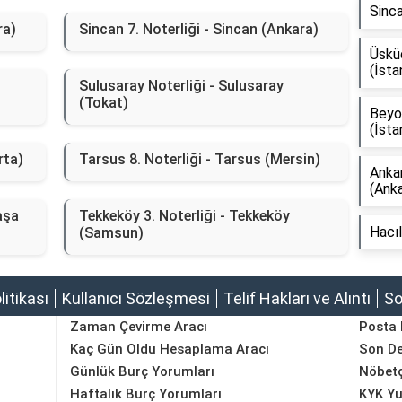
Sinca
ra)
Sincan 7. Noterliği - Sincan (Ankara)
Üskü
(İsta
Sulusaray Noterliği - Sulusaray
(Tokat)
Beyoğ
(İsta
rta)
Tarsus 8. Noterliği - Tarsus (Mersin)
Ankar
(Anka
aşa
Tekkeköy 3. Noterliği - Tekkeköy
Hacıl
(Samsun)
olitikası
Kullanıcı Sözleşmesi
Telif Hakları ve Alıntı
So
Zaman Çevirme Aracı
Posta
Kaç Gün Oldu Hesaplama Aracı
Son D
Günlük Burç Yorumları
Nöbetç
Haftalık Burç Yorumları
KYK Yu