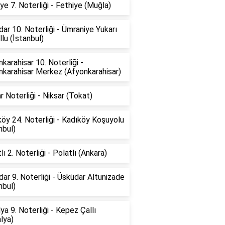
ye 7. Noterliği - Fethiye (Muğla)
ar 10. Noterliği - Ümraniye Yukarı
lu (İstanbul)
karahisar 10. Noterliği -
nkarahisar Merkez (Afyonkarahisar)
r Noterliği - Niksar (Tokat)
öy 24. Noterliği - Kadıköy Koşuyolu
nbul)
lı 2. Noterliği - Polatlı (Ankara)
ar 9. Noterliği - Üsküdar Altunizade
nbul)
ya 9. Noterliği - Kepez Çallı
lya)