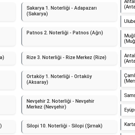
Antal
(Anta
Sakarya 1. Noterliği - Adapazarı
(Sakarya)
Ulube
Patnos 2. Noterliği - Patnos (Ağrı)
Muğla
(Muğ
Antal
ra)
Rize 3. Noterliği - Rize Merkez (Rize)
(Anta
Çamlı
Ortaköy 1. Noterliği - Ortaköy
(Mers
(Aksaray)
Sams
Nevşehir 2. Noterliği - Nevşehir
Merkez (Nevşehir)
Eyüps
Karta
)
Silopi 10. Noterliği - Silopi (Şırnak)