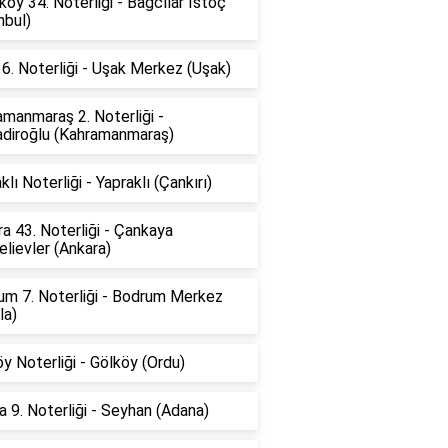
köy 34. Noterliği - Bağcılar İstoç
nbul)
6. Noterliği - Uşak Merkez (Uşak)
manmaraş 2. Noterliği -
adiroğlu (Kahramanmaraş)
klı Noterliği - Yapraklı (Çankırı)
a 43. Noterliği - Çankaya
lievler (Ankara)
um 7. Noterliği - Bodrum Merkez
la)
y Noterliği - Gölköy (Ordu)
 9. Noterliği - Seyhan (Adana)