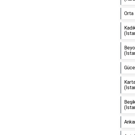
Orta 
Kadık
Reklam Alanı
(İsta
Beyoğ
(İsta
Güce 
Karta
(İsta
Beşik
(İsta
Ankar