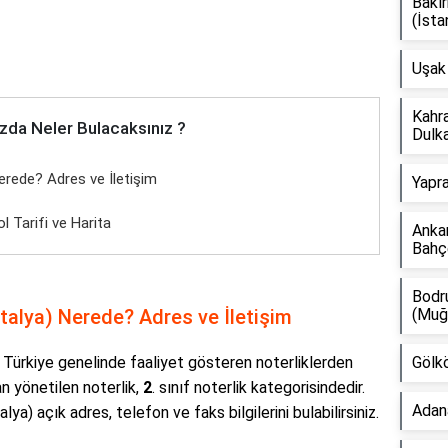
Bakır
(İsta
Uşak 
Kahra
zda Neler Bulacaksınız ?
Dulk
 Nerede? Adres ve İletişim
Yapra
ol Tarifi ve Harita
Ankar
Bahçe
Bodr
Antalya) Nerede? Adres ve İletişim
(Muğ
, Türkiye genelinde faaliyet gösteren noterliklerden
Gölkö
n yönetilen noterlik,
2
. sınıf noterlik kategorisindedir.
Adana
lya) açık adres, telefon ve faks bilgilerini bulabilirsiniz.