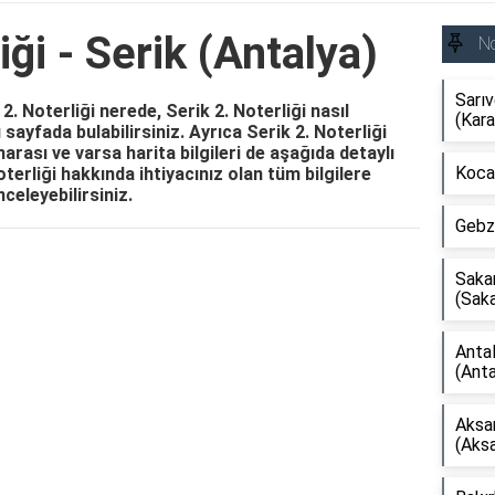
iği - Serik (Antalya)
No
Sarıv
k 2. Noterliği nerede, Serik 2. Noterliği nasıl
(Kar
bu sayfada bulabilirsiniz. Ayrıca Serik 2. Noterliği
arası ve varsa harita bilgileri de aşağıda detaylı
Kocae
terliği hakkında ihtiyacınız olan tüm bilgilere
celeyebilirsiniz.
Gebze
Reklam Alanı
Sakar
(Saka
Antal
(Anta
Aksar
(Aksa