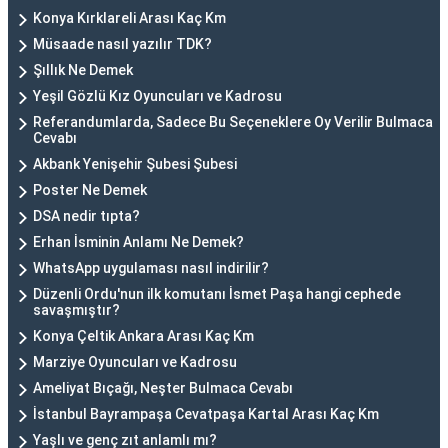
Konya Kırklareli Arası Kaç Km
Müsaade nasıl yazılır TDK?
Şıllık Ne Demek
Yeşil Gözlü Kız Oyuncuları ve Kadrosu
Referandumlarda, Sadece Bu Seçeneklere Oy Verilir Bulmaca
Cevabı
Akbank Yenişehir Şubesi Şubesi
Poster Ne Demek
DSA nedir tıpta?
Erhan İsminin Anlamı Ne Demek?
WhatsApp uygulaması nasıl indirilir?
Düzenli Ordu'nun ilk komutanı İsmet Paşa hangi cephede
savaşmıştır?
Konya Çeltik Ankara Arası Kaç Km
Marziye Oyuncuları ve Kadrosu
Ameliyat Bıçağı, Neşter Bulmaca Cevabı
İstanbul Bayrampaşa Cevatpaşa Kartal Arası Kaç Km
Yaşlı ve genç zıt anlamlı mı?