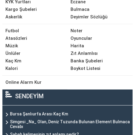
KYK Yurtları
Eczane
Kargo Şubeleri
Bulmaca
Askerlik
Deyimler Sözlüğü
Futbol
Noter
Atasözleri
Oyuncular
Müzik
Harita
Ünlüler
Zıt Anlamlısı
Kaç Km
Banka Şubeleri
Kalori
Boykot Listesi
Online Alarm Kur
SENDEYİM
Bursa Şanlıurfa Arası Kaç Km
Simgesi _Na_ Olan, Deniz Tuzunda Bulunan Element Bulmaca
Cevabı
Sabah kelimesinin zıt anlamı nedir?