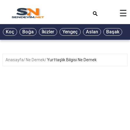
×
☰
BİYOGRAFİ
Koç
Boğa
İkizler
Yengeç
Aslan
Başak
T
GALERİ
GÜZEL
SÖZLER
Anasayfa
Ne Demek
Yurttaşlık Bilgisi Ne Demek
GÜNLÜK
BURÇ
ŞİİR
RÜYA
TABİRLERİ
TÜRKÜ
SÖZLERİ
YEMEK