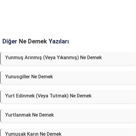
Diğer
Ne Demek
Yazıları
Yunmuş Arınmış (Veya Yıkanmış) Ne Demek
Yunusgiller Ne Demek
Yurt Edinmek (Veya Tutmak) Ne Demek
Yurtlanmak Ne Demek
Yumuşak Karın Ne Demek