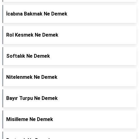
İcabına Bakmak Ne Demek
Rol Kesmek Ne Demek
Softalık Ne Demek
Nitelenmek Ne Demek
Bayır Turpu Ne Demek
Misilleme Ne Demek