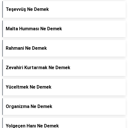
Teşevvüş Ne Demek
Malta Humması Ne Demek
Rahmani Ne Demek
Zevahiri Kurtarmak Ne Demek
Yüceltmek Ne Demek
Organizma Ne Demek
Yolgeçen Hanı Ne Demek