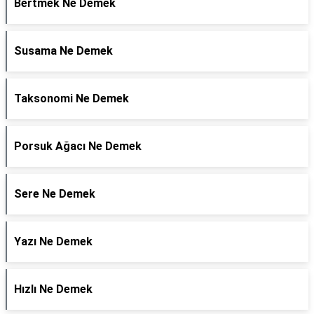
Bertmek Ne Demek
Susama Ne Demek
Taksonomi Ne Demek
Porsuk Ağacı Ne Demek
Sere Ne Demek
Yazı Ne Demek
Hızlı Ne Demek