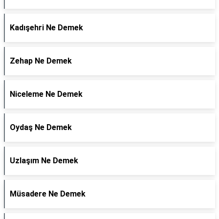
Kadışehri Ne Demek
Zehap Ne Demek
Niceleme Ne Demek
Oydaş Ne Demek
Uzlaşım Ne Demek
Müsadere Ne Demek