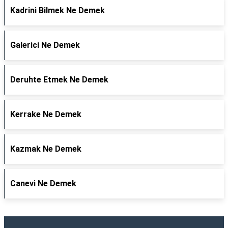
Kadrini Bilmek Ne Demek
Galerici Ne Demek
Deruhte Etmek Ne Demek
Kerrake Ne Demek
Kazmak Ne Demek
Canevi Ne Demek