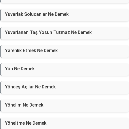
Yuvarlak Solucanlar Ne Demek
Yuvarlanan Taş Yosun Tutmaz Ne Demek
Yârenlik Etmek Ne Demek
Yön Ne Demek
Yöndeş Açılar Ne Demek
Yönelim Ne Demek
Yöneltme Ne Demek