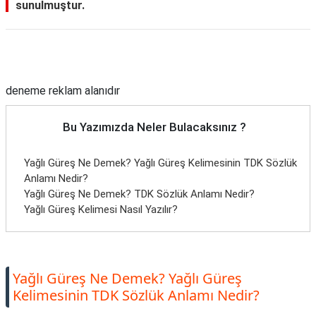
sunulmuştur.
Reklam Alanı
deneme reklam alanıdır
Bu Yazımızda Neler Bulacaksınız ?
Yağlı Güreş Ne Demek? Yağlı Güreş Kelimesinin TDK Sözlük
Anlamı Nedir?
Yağlı Güreş Ne Demek? TDK Sözlük Anlamı Nedir?
Yağlı Güreş Kelimesi Nasıl Yazılır?
Yağlı Güreş Ne Demek? Yağlı Güreş
Kelimesinin TDK Sözlük Anlamı Nedir?