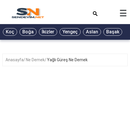
×
☰
BİYOGRAFİ
Koç
Boğa
İkizler
Yengeç
Aslan
Başak
T
GALERİ
GÜZEL
SÖZLER
Anasayfa
Ne Demek
Yağlı Güreş Ne Demek
GÜNLÜK
BURÇ
ŞİİR
RÜYA
TABİRLERİ
TÜRKÜ
SÖZLERİ
YEMEK