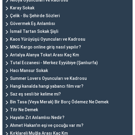
Niloya Oyuncuları ve Kadrosu
Karay Sokak
Çelik - Bu Şehirde Sözleri
Gövermek Eş Anlamlısı
İsmail Tartan Sokak Şişli
Kaos Yürüyüşü Oyuncuları ve Kadrosu
MNG Kargo online giriş nasıl yapılır?
Antalya Alanya Tokat Arası Kaç Km
Tutal Eczanesi - Merkez Eyyübiye (Şanlıurfa)
Hacı Mansur Sokak
Summer Lovers Oyuncuları ve Kadrosu
Hangi kanalda hangi yabancı film var?
Saz eş sesli bir kelime mi?
Bin Tasa (Veya Merak) Bir Borç Ödemez Ne Demek
Titr Ne Demek
Hayalin Zıt Anlamlısı Nedir?
Ahmet Hakan'ın eşi ve çocuğu var mı?
Kırklareli Muğla Arası Kaç Km