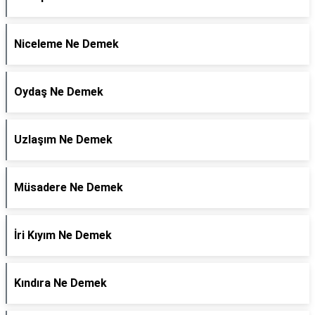
Niceleme Ne Demek
Oydaş Ne Demek
Uzlaşım Ne Demek
Müsadere Ne Demek
İri Kıyım Ne Demek
Kındıra Ne Demek