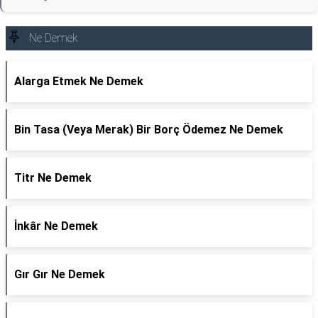
Ne Demek
Alarga Etmek Ne Demek
Bin Tasa (Veya Merak) Bir Borç Ödemez Ne Demek
Titr Ne Demek
İnkâr Ne Demek
Gır Gır Ne Demek