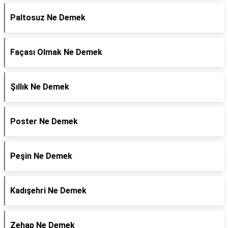
Paltosuz Ne Demek
Façası Olmak Ne Demek
Şıllık Ne Demek
Poster Ne Demek
Peşin Ne Demek
Kadışehri Ne Demek
Zehap Ne Demek