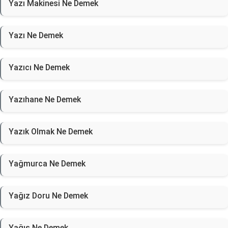
Yazı Makinesi Ne Demek
Yazı Ne Demek
Yazıcı Ne Demek
Yazıhane Ne Demek
Yazık Olmak Ne Demek
Yağmurca Ne Demek
Yağız Doru Ne Demek
Yağış Ne Demek