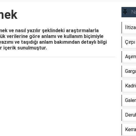
mek
N
İlti
k ve nasıl yazılır şeklindeki araştırmalarla
k verilerine göre anlamı ve kullanım biçimiyle
yazımı ve taşıdığı anlam bakımından detaylı bilgi
Çırp
ir içerik sunulmuştur.
Aşır
Reklam Alanı
Garg
Kadr
Gale
Deru
Kerr