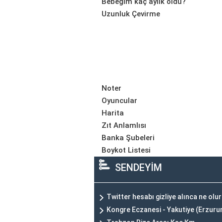
Bebeğim kaç aylık oldu?
Uzunluk Çevirme
Noter
Oyuncular
Harita
Zıt Anlamlısı
Banka Şubeleri
Boykot Listesi
SENDEYİM
Twitter hesabı gizliye alınca ne olu
Kongre Eczanesi - Yakutiye (Erzuru