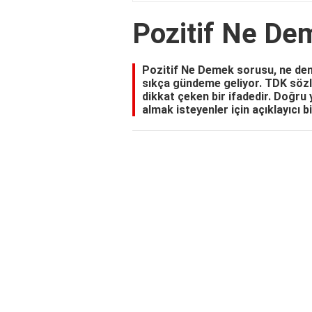
Pozitif Ne De
Pozitif Ne Demek sorusu, ne deme
sıkça gündeme geliyor. TDK sözlü
dikkat çeken bir ifadedir. Doğru 
almak isteyenler için açıklayıcı b