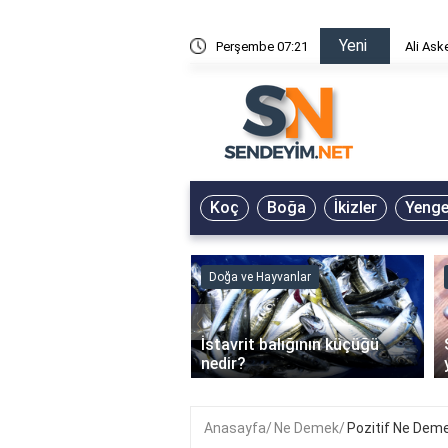
Yeni
risin Önü Sözleri
Perşembe 07:21
Ali Ask
Koç
Boğa
İkizler
Yeng
ve Hayvanlar
Doğa ve Hayvanlar
‹
li en çok hangi iklimde
İstavrit balığının küçüğü
r?
nedir?
Anasayfa
Ne Demek
Pozitif Ne Dem