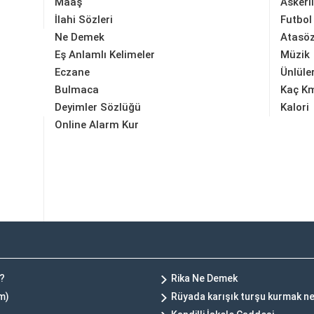
Maaş
Askerl
İlahi Sözleri
Futbol
Ne Demek
Atasöz
Eş Anlamlı Kelimeler
Müzik
Eczane
Ünlüle
Bulmaca
Kaç K
Deyimler Sözlüğü
Kalori
Online Alarm Kur
r?
Rika Ne Demek
m)
Rüyada karışık turşu kurmak n