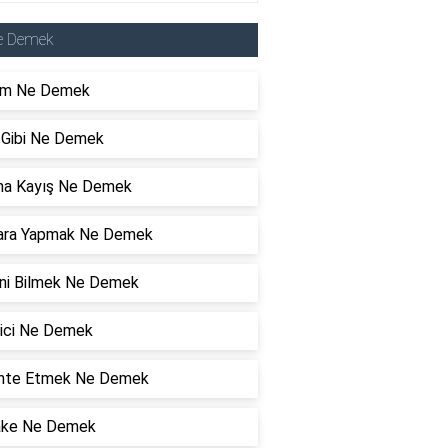
e Demek
zam Ne Demek
ı Gibi Ne Demek
ma Kayış Ne Demek
ara Yapmak Ne Demek
ini Bilmek Ne Demek
rici Ne Demek
hte Etmek Ne Demek
ake Ne Demek