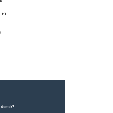
ik
leri
r
m
e demek?