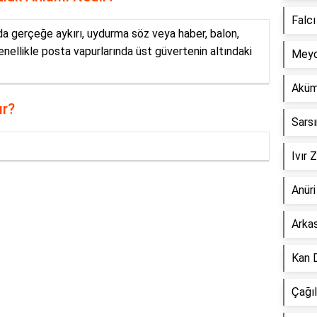
Falc
a gerçeğe aykırı, uydurma söz veya haber, balon,
ellikle posta vapurlarında üst güvertenin altındaki
Meyd
Aküm
ır?
Sars
Ivır 
Anür
Reklam Alanı
Arka
Kan 
Çağı