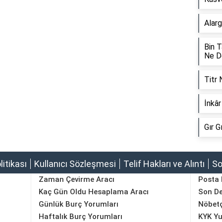
Alar
Bin 
Ne 
Titr
İnkâ
Gır 
olitikası
Kullanıcı Sözleşmesi
Telif Hakları ve Alıntı
So
Zaman Çevirme Aracı
Posta
Kaç Gün Oldu Hesaplama Aracı
Son D
Günlük Burç Yorumları
Nöbetç
Haftalık Burç Yorumları
KYK Yu