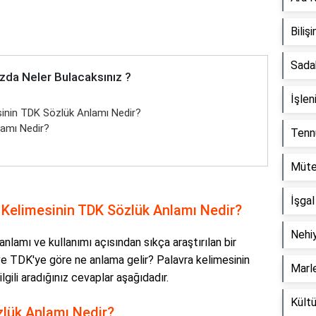
Bili
Sada
zda Neler Bulacaksınız ?
İşle
inin TDK Sözlük Anlamı Nedir?
amı Nedir?
Tenn
Müte
İşga
Kelimesinin TDK Sözlük Anlamı Nedir?
Nehi
nlamı ve kullanımı açısından sıkça araştırılan bir
r ve TDK'ye göre ne anlama gelir? Palavra kelimesinin
Marl
lgili aradığınız cevaplar aşağıdadır.
Kültü
lük Anlamı Nedir?