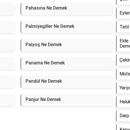
Pahasına Ne Demek
Eyle
Palmiyegiller Ne Demek
Tati
Elde
Palyoş Ne Demek
Dem
Çeki
Panama Ne Demek
Müte
Pandül Ne Demek
Yarı
Panjur Ne Demek
Halu
Darp
Kasv