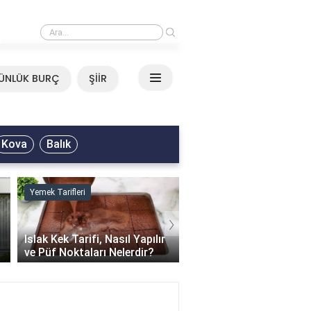
›
Neşet Ertaş - Yazımı Kışa Çevirdin Sözleri
ÜNLÜK BURÇ
ŞİİR
Kova
Balık
Yemek Tarifleri
Sağlık
›
Islak Kek Tarifi, Nasıl Yapılır
ve Püf Noktaları Nelerdir?
Nimokain Jel Ne İşe Ya