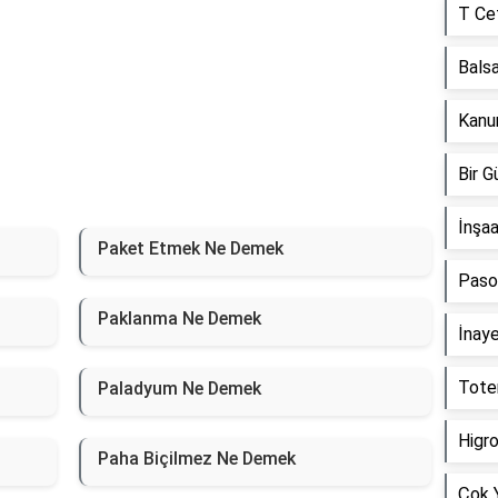
T Ce
Bals
Kanu
Bir 
İnşa
Paket Etmek Ne Demek
Paso
Paklanma Ne Demek
İnay
Tote
Paladyum Ne Demek
Higr
Paha Biçilmez Ne Demek
Çok 