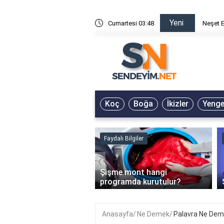
Yeni
özleri
Cumartesi 03:48
Neşet E
Koç
Boğa
İkizler
Yeng
 Bilgiler
Faydalı Bilgiler
‹
bonelik iptali nasıl
Şişme mont hangi
r?
programda kurutulur?
Anasayfa
Ne Demek
Palavra Ne De