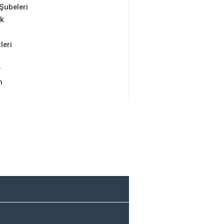
Şubeleri
ik
leri
r
m