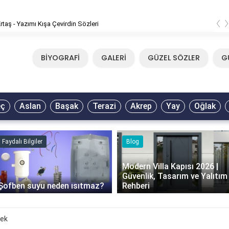
‹
rtaş - Yazımı Kışa Çevirdin Sözleri
BİYOGRAFİ
GALERİ
GÜZEL SÖZLER
G
eç
Aslan
Başak
Terazi
Akrep
Yay
Oğlak
Faydalı Bilgiler
Blog
Modern Villa Kapısı 2026 |
Güvenlik, Tasarım ve Yalıtım
Şofben suyu neden ısıtmaz?
Rehberi
mek