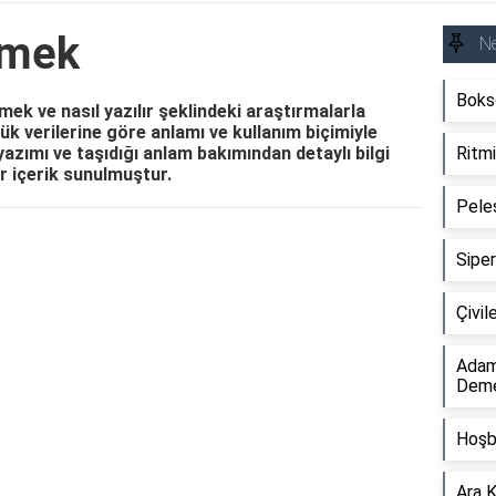
emek
N
Boks
k ve nasıl yazılır şeklindeki araştırmalarla
k verilerine göre anlamı ve kullanım biçimiyle
yazımı ve taşıdığı anlam bakımından detaylı bilgi
Ritm
ir içerik sunulmuştur.
Pele
Reklam Alanı
Sipe
Çivi
Adam
Dem
Hoşb
Ara 