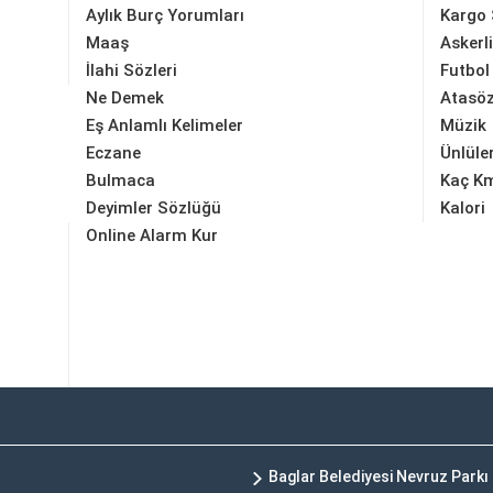
Aylık Burç Yorumları
Kargo 
Maaş
Askerl
İlahi Sözleri
Futbol
Ne Demek
Atasöz
Eş Anlamlı Kelimeler
Müzik
Eczane
Ünlüle
Bulmaca
Kaç K
Deyimler Sözlüğü
Kalori
Online Alarm Kur
Baglar Belediyesi Nevruz Parkı