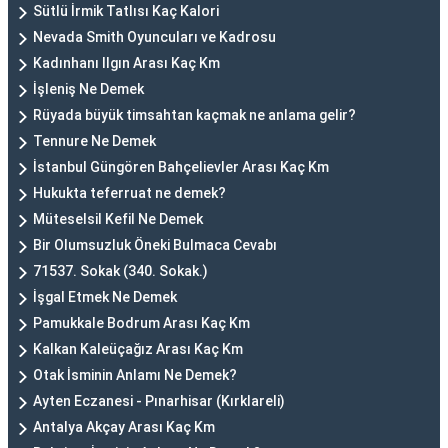
Sütlü İrmik Tatlısı Kaç Kalori
Nevada Smith Oyuncuları ve Kadrosu
Kadınhanı Ilgın Arası Kaç Km
İşleniş Ne Demek
Rüyada büyük timsahtan kaçmak ne anlama gelir?
Tennure Ne Demek
İstanbul Güngören Bahçelievler Arası Kaç Km
Hukukta teferruat ne demek?
Müteselsil Kefil Ne Demek
Bir Olumsuzluk Öneki Bulmaca Cevabı
71537. Sokak (340. Sokak.)
İşgal Etmek Ne Demek
Pamukkale Bodrum Arası Kaç Km
Kalkan Kaleüçağız Arası Kaç Km
Otak İsminin Anlamı Ne Demek?
Ayten Eczanesi - Pınarhisar (Kırklareli)
Antalya Akçay Arası Kaç Km