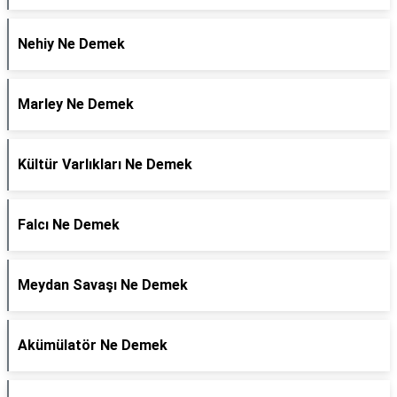
Nehiy Ne Demek
Marley Ne Demek
Kültür Varlıkları Ne Demek
Falcı Ne Demek
Meydan Savaşı Ne Demek
Akümülatör Ne Demek