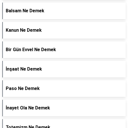
Balsam Ne Demek
Kanun Ne Demek
Bir Gün Evvel Ne Demek
İnşaat Ne Demek
Paso Ne Demek
İnayet Ola Ne Demek
Totemizm Ne Demek