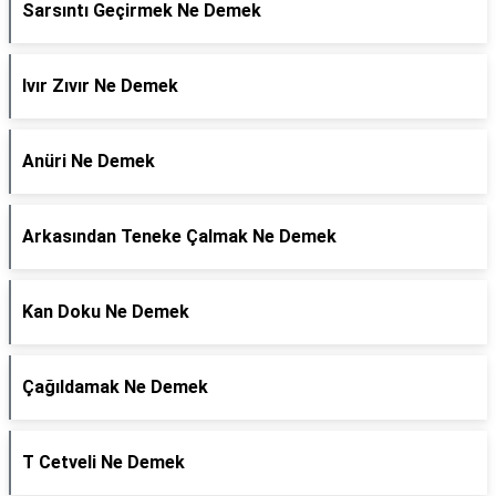
Sarsıntı Geçirmek Ne Demek
Ivır Zıvır Ne Demek
Anüri Ne Demek
Arkasından Teneke Çalmak Ne Demek
Kan Doku Ne Demek
Çağıldamak Ne Demek
T Cetveli Ne Demek