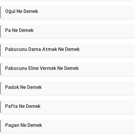
Oğul Ne Demek
Pa Ne Demek
Pabucunu Dama Atmak Ne Demek
Pabucunu Eline Vermek Ne Demek
Padok Ne Demek
Pafta Ne Demek
Pagan Ne Demek