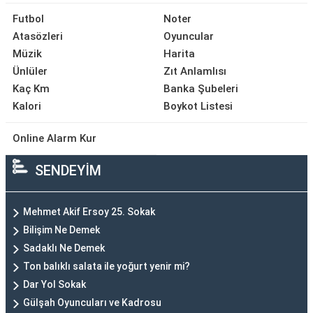
Futbol
Noter
Atasözleri
Oyuncular
Müzik
Harita
Ünlüler
Zıt Anlamlısı
Kaç Km
Banka Şubeleri
Kalori
Boykot Listesi
Online Alarm Kur
SENDEYİM
Mehmet Akif Ersoy 25. Sokak
Bilişim Ne Demek
Sadaklı Ne Demek
Ton balıklı salata ile yoğurt yenir mi?
Dar Yol Sokak
Gülşah Oyuncuları ve Kadrosu