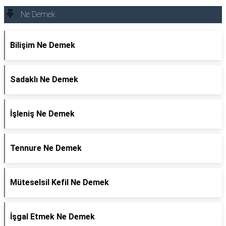
Ne Demek
Bilişim Ne Demek
Sadaklı Ne Demek
İşleniş Ne Demek
Tennure Ne Demek
Müteselsil Kefil Ne Demek
İşgal Etmek Ne Demek