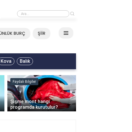
›
Mirkelam - Tavla Sözleri
ÜNLÜK BURÇ
ŞİİR
Kova
Balık
Faydalı Bilgiler
Faydalı Bilgiler
›
Şişme mont hangi
programda kurutulur?
Şofben suyu neden ısı