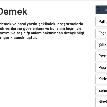
 Demek
N
Palt
emek ve nasıl yazılır şeklindeki araştırmalarla
k verilerine göre anlamı ve kullanım biçimiyle
yazımı ve taşıdığı anlam bakımından detaylı bilgi
Faça
ir içerik sunulmuştur.
Şıll
Reklam Alanı
Post
Peşi
Kadı
Zeha
Nice