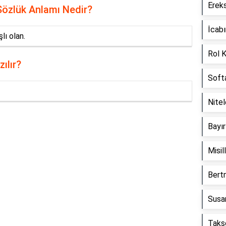
Erek
Sözlük Anlamı Nedir?
İcab
lı olan.
Rol 
ılır?
Soft
Nite
Bayı
Reklam Alanı
Misi
Bert
Susa
Taks