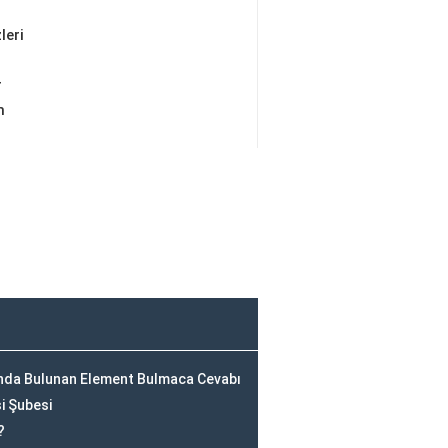
leri
r
m
unda Bulunan Element Bulmaca Cevabı
i Şubesi
?