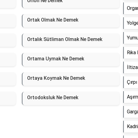
Orion Ne Demek
Orga
Ortak Olmak Ne Demek
Yolg
Yumu
Ortalık Sütliman Olmak Ne Demek
Rika
Ortama Uymak Ne Demek
İlti
Ortaya Koymak Ne Demek
Çırp
Aşır
Ortodoksluk Ne Demek
Garg
Kadr