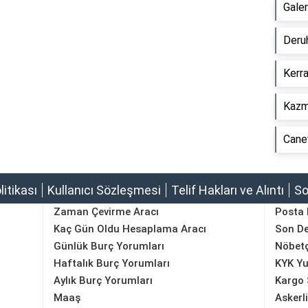
Gale
Deru
Kerr
Kazm
Cane
olitikası
Kullanıcı Sözleşmesi
Telif Hakları ve Alıntı
So
Zaman Çevirme Aracı
Posta
Kaç Gün Oldu Hesaplama Aracı
Son D
Günlük Burç Yorumları
Nöbetç
Haftalık Burç Yorumları
KYK Yu
Aylık Burç Yorumları
Kargo 
Maaş
Askerl