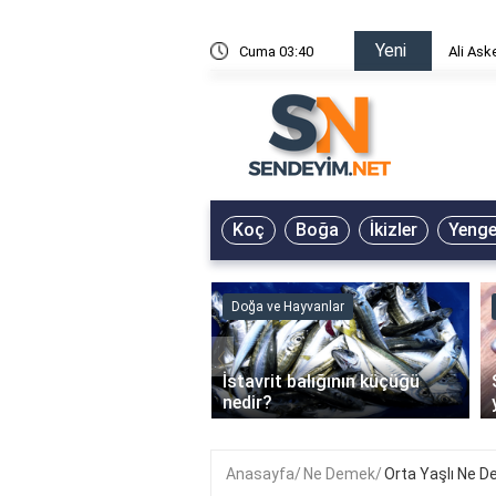
Yeni
risin Önü Sözleri
Cuma 03:40
Ali Ask
Koç
Boğa
İkizler
Yeng
ve Hayvanlar
Doğa ve Hayvanlar
‹
li en çok hangi iklimde
İstavrit balığının küçüğü
r?
nedir?
Anasayfa
Ne Demek
Orta Yaşlı Ne 