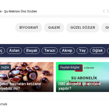
‹
er - Şu Metrisin Önü Sözleri
BİYOGRAFİ
GALERİ
GÜZEL SÖZLER
G
eç
Aslan
Başak
Terazi
Akrep
Yay
Oğlak
Sağlık
Faydalı Bilgiler
Şeker hastaları kestane
İSKİ abonelik iptali nasıl
yiyebilir mi?
yapılır?
Demek