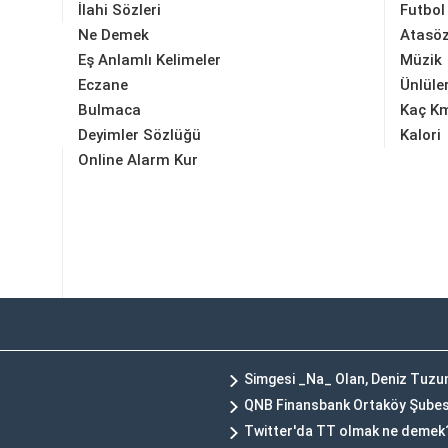
İlahi Sözleri
Futbol
Ne Demek
Atasöz
Eş Anlamlı Kelimeler
Müzik
Eczane
Ünlüle
Bulmaca
Kaç K
Deyimler Sözlüğü
Kalori
Online Alarm Kur
Simgesi _Na_ Olan, Deniz Tuz
QNB Finansbank Ortaköy Şubes
Twitter'da TT olmak ne demek