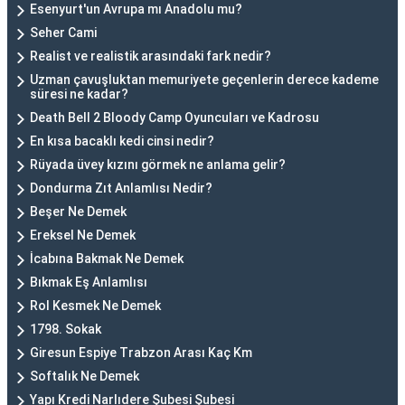
Esenyurt'un Avrupa mı Anadolu mu?
Seher Cami
Realist ve realistik arasındaki fark nedir?
Uzman çavuşluktan memuriyete geçenlerin derece kademe
süresi ne kadar?
Death Bell 2 Bloody Camp Oyuncuları ve Kadrosu
En kısa bacaklı kedi cinsi nedir?
Rüyada üvey kızını görmek ne anlama gelir?
Dondurma Zıt Anlamlısı Nedir?
Beşer Ne Demek
Ereksel Ne Demek
İcabına Bakmak Ne Demek
Bıkmak Eş Anlamlısı
Rol Kesmek Ne Demek
1798. Sokak
Giresun Espiye Trabzon Arası Kaç Km
Softalık Ne Demek
Yapı Kredi Narlıdere Şubesi Şubesi