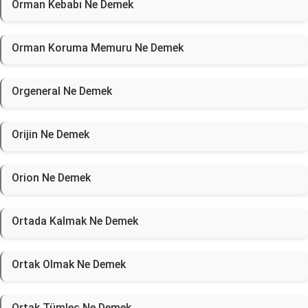
Orman Kebabı Ne Demek
Orman Koruma Memuru Ne Demek
Orgeneral Ne Demek
Orijin Ne Demek
Orion Ne Demek
Ortada Kalmak Ne Demek
Ortak Olmak Ne Demek
Ortak Tümleç Ne Demek