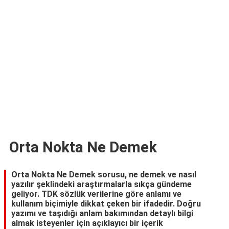
TARİFLERİ
HİKAYELER
Bize
Ulaşın
Orta Nokta Ne Demek
Orta Nokta Ne Demek sorusu, ne demek ve nasıl
yazılır şeklindeki araştırmalarla sıkça gündeme
geliyor. TDK sözlük verilerine göre anlamı ve
kullanım biçimiyle dikkat çeken bir ifadedir. Doğru
yazımı ve taşıdığı anlam bakımından detaylı bilgi
almak isteyenler için açıklayıcı bir içerik