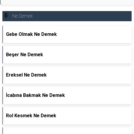
Ne Demek
Gebe Olmak Ne Demek
Beşer Ne Demek
Ereksel Ne Demek
İcabına Bakmak Ne Demek
Rol Kesmek Ne Demek