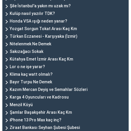
Şile İstanbul'a yakın mı uzak mı?
Kulüp nasıl yazılır TDK?
Honda VSA ışığı neden yanar?
Yozgat Sorgun Tokat Arası Kaç Km
Türkan Eczanesi - Karşıyaka (İzmir)
Nitelenmek Ne Demek
Sakızağacı Sokak
Kütahya Emet İzmir Arası Kaç Km
Lor o ne işe yarar?
Klima kaç watt olmalı?
Bayır Turpu Ne Demek
Kazım Mercan Deyiş ve Semahlar Sözleri
Karga 4 Oyuncuları ve Kadrosu
Menzil Köyü
Şamlar Başakşehir Arası Kaç Km
iPhone 13 Pro Max kaç inç?
Ziraat Bankası Seyhan Şubesi Şubesi