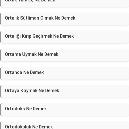
Ortalık Sütliman Olmak Ne Demek
Ortalığı Kırıp Geçirmek Ne Demek
Ortama Uymak Ne Demek
Ortanca Ne Demek
Ortaya Koymak Ne Demek
Ortodoks Ne Demek
Ortodoksluk Ne Demek