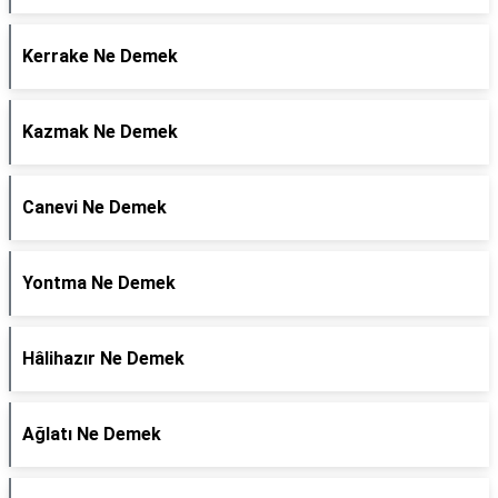
Kerrake Ne Demek
Kazmak Ne Demek
Canevi Ne Demek
Yontma Ne Demek
Hâlihazır Ne Demek
Ağlatı Ne Demek