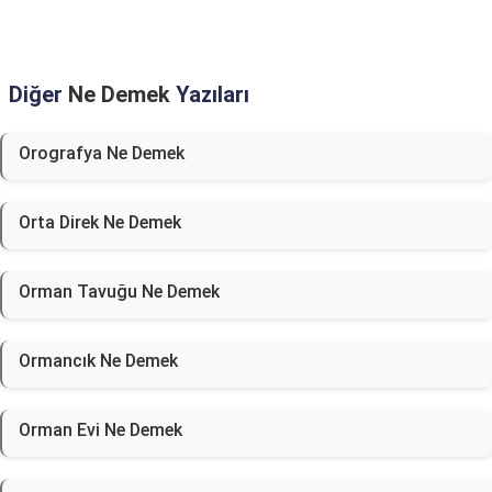
Diğer
Ne Demek
Yazıları
Orografya Ne Demek
Orta Direk Ne Demek
Orman Tavuğu Ne Demek
Ormancık Ne Demek
Orman Evi Ne Demek