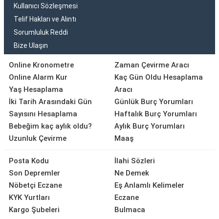
Kullanıcı Sözleşmesi
Telif Hakları ve Alıntı
Sorumluluk Reddi
Bize Ulaşın
Online Kronometre
Zaman Çevirme Aracı
Online Alarm Kur
Kaç Gün Oldu Hesaplama
Yaş Hesaplama
Aracı
İki Tarih Arasındaki Gün
Günlük Burç Yorumları
Sayısını Hesaplama
Haftalık Burç Yorumları
Bebeğim kaç aylık oldu?
Aylık Burç Yorumları
Uzunluk Çevirme
Maaş
Posta Kodu
İlahi Sözleri
Son Depremler
Ne Demek
Nöbetçi Eczane
Eş Anlamlı Kelimeler
KYK Yurtları
Eczane
Kargo Şubeleri
Bulmaca