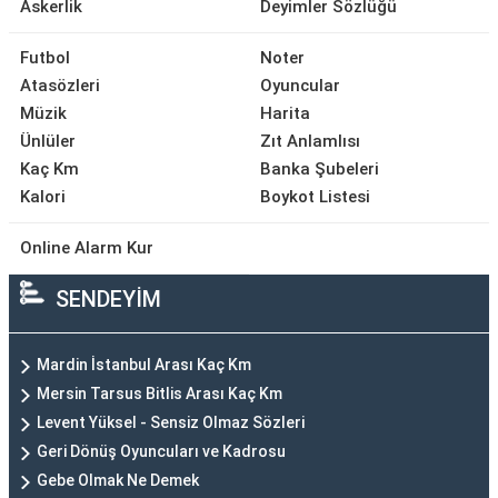
Askerlik
Deyimler Sözlüğü
Futbol
Noter
Atasözleri
Oyuncular
Müzik
Harita
Ünlüler
Zıt Anlamlısı
Kaç Km
Banka Şubeleri
Kalori
Boykot Listesi
Online Alarm Kur
SENDEYİM
Mardin İstanbul Arası Kaç Km
Mersin Tarsus Bitlis Arası Kaç Km
Levent Yüksel - Sensiz Olmaz Sözleri
Geri Dönüş Oyuncuları ve Kadrosu
Gebe Olmak Ne Demek