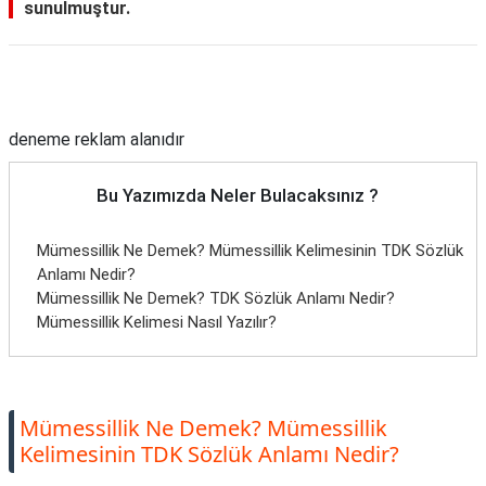
sunulmuştur.
Reklam Alanı
deneme reklam alanıdır
Bu Yazımızda Neler Bulacaksınız ?
Mümessillik Ne Demek? Mümessillik Kelimesinin TDK Sözlük
Anlamı Nedir?
Mümessillik Ne Demek? TDK Sözlük Anlamı Nedir?
Mümessillik Kelimesi Nasıl Yazılır?
Mümessillik Ne Demek? Mümessillik
Kelimesinin TDK Sözlük Anlamı Nedir?