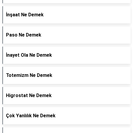
İnşaat Ne Demek
Paso Ne Demek
İnayet Ola Ne Demek
Totemizm Ne Demek
Higrostat Ne Demek
Çok Yanlılık Ne Demek