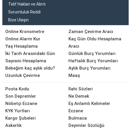
Telif Hakları ve Alıntı
Sorumluluk Reddi
Bize Ulaşın
Online Kronometre
Zaman Çevirme Aracı
Online Alarm Kur
Kaç Gün Oldu Hesaplama
Yaş Hesaplama
Aracı
İki Tarih Arasındaki Gün
Günlük Burç Yorumları
Sayısını Hesaplama
Haftalık Burç Yorumları
Bebeğim kaç aylık oldu?
Aylık Burç Yorumları
Uzunluk Çevirme
Maaş
Posta Kodu
İlahi Sözleri
Son Depremler
Ne Demek
Nöbetçi Eczane
Eş Anlamlı Kelimeler
KYK Yurtları
Eczane
Kargo Şubeleri
Bulmaca
Askerlik
Deyimler Sözlüğü