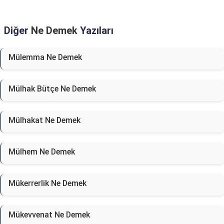
Diğer
Ne Demek
Yazıları
Mülemma Ne Demek
Mülhak Bütçe Ne Demek
Mülhakat Ne Demek
Mülhem Ne Demek
Mükerrerlik Ne Demek
Mükevvenat Ne Demek