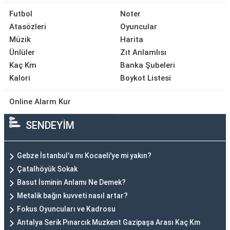
Futbol
Noter
Atasözleri
Oyuncular
Müzik
Harita
Ünlüler
Zıt Anlamlısı
Kaç Km
Banka Şubeleri
Kalori
Boykot Listesi
Online Alarm Kur
SENDEYİM
Gebze İstanbul'a mı Kocaeli'ye mi yakın?
Çatalhöyük Sokak
Basut İsminin Anlamı Ne Demek?
Metalik bağın kuvveti nasıl artar?
Fokus Oyuncuları ve Kadrosu
Antalya Serik Pınarcık Muzkent Gazipaşa Arası Kaç Km