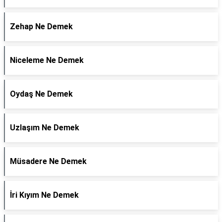
Zehap Ne Demek
Niceleme Ne Demek
Oydaş Ne Demek
Uzlaşım Ne Demek
Müsadere Ne Demek
İri Kıyım Ne Demek