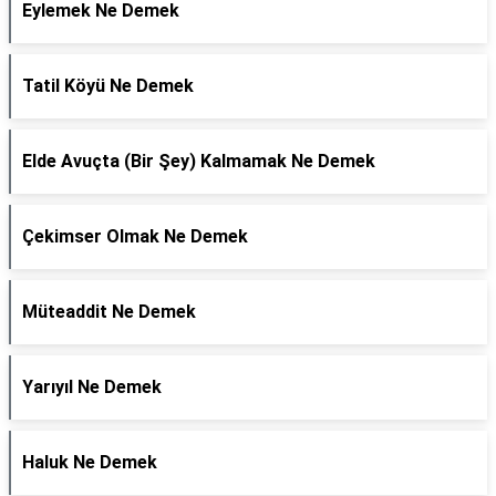
Eylemek Ne Demek
Tatil Köyü Ne Demek
Elde Avuçta (Bir Şey) Kalmamak Ne Demek
Çekimser Olmak Ne Demek
Müteaddit Ne Demek
Yarıyıl Ne Demek
Haluk Ne Demek