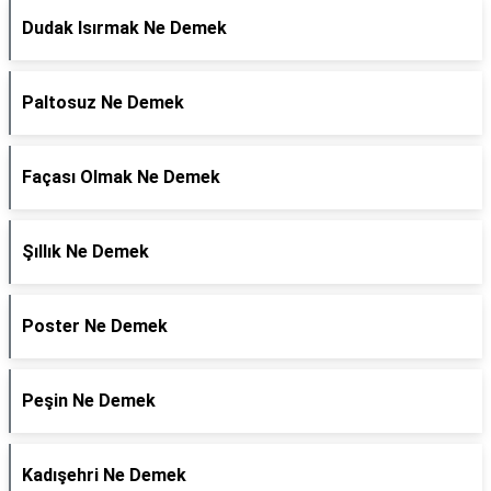
Dudak Isırmak Ne Demek
Paltosuz Ne Demek
Façası Olmak Ne Demek
Şıllık Ne Demek
Poster Ne Demek
Peşin Ne Demek
Kadışehri Ne Demek