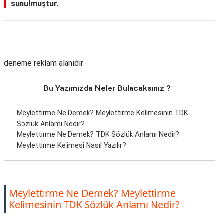
sunulmuştur.
Reklam Alanı
deneme reklam alanıdır
Bu Yazımızda Neler Bulacaksınız ?
Meylettirme Ne Demek? Meylettirme Kelimesinin TDK
Sözlük Anlamı Nedir?
Meylettirme Ne Demek? TDK Sözlük Anlamı Nedir?
Meylettirme Kelimesi Nasıl Yazılır?
Meylettirme Ne Demek? Meylettirme
Kelimesinin TDK Sözlük Anlamı Nedir?