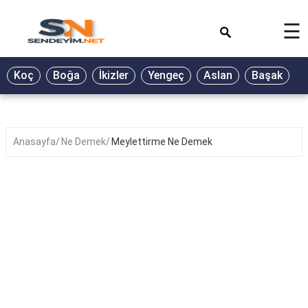
×
☰
BİYOGRAFİ
Koç
Boğa
İkizler
Yengeç
Aslan
Başak
T
GALERİ
GÜZEL
SÖZLER
Anasayfa
Ne Demek
Meylettirme Ne Demek
GÜNLÜK
BURÇ
ŞİİR
RÜYA
TABİRLERİ
TÜRKÜ
SÖZLERİ
YEMEK