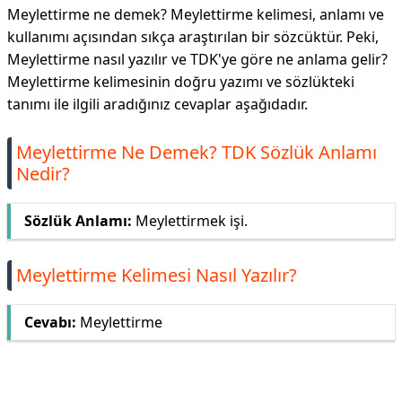
Meylettirme ne demek? Meylettirme kelimesi, anlamı ve
kullanımı açısından sıkça araştırılan bir sözcüktür. Peki,
Meylettirme nasıl yazılır ve TDK'ye göre ne anlama gelir?
Meylettirme kelimesinin doğru yazımı ve sözlükteki
tanımı ile ilgili aradığınız cevaplar aşağıdadır.
Meylettirme Ne Demek? TDK Sözlük Anlamı
Nedir?
Sözlük Anlamı:
Meylettirmek i̇şi.
Meylettirme Kelimesi Nasıl Yazılır?
Cevabı:
Meylettirme
Reklam Alanı