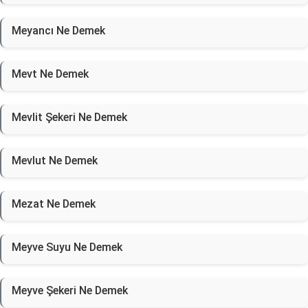
Meyancı Ne Demek
Mevt Ne Demek
Mevlit Şekeri Ne Demek
Mevlut Ne Demek
Mezat Ne Demek
Meyve Suyu Ne Demek
Meyve Şekeri Ne Demek