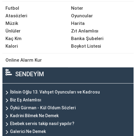
Futbol
Noter
Atasözleri
Oyuncular
Müzik
Harita
Ünlüler
Zıt Anlamlısı
Kaç Km
Banka Şubeleri
Kalori
Boykot Listesi
Online Alarm Kur
SENDEYİM
İblisin Oğlu 13. Vahşet Oyuncuları ve Kadrosu
Biz Eş Anlamlısı
Öykü Gürman - Kül Oldum Sözleri
Kadrini Bilmek Ne Demek
Ebebek servis takip nasıl yapılır?
Galerici Ne Demek