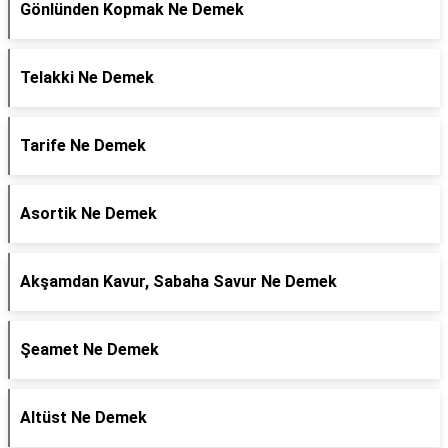
Gönlünden Kopmak Ne Demek
Telakki Ne Demek
Tarife Ne Demek
Asortik Ne Demek
Akşamdan Kavur, Sabaha Savur Ne Demek
Şeamet Ne Demek
Altüst Ne Demek