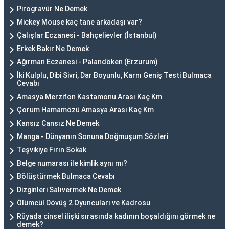
Pirogravür Ne Demek
Mickey Mouse kaç tane arkadaşı var?
Çalışlar Eczanesi - Bahçelievler (İstanbul)
Erkek Bakır Ne Demek
Ağırman Eczanesi - Palandöken (Erzurum)
İki Kulplu, Dibi Sivri, Dar Boyunlu, Karnı Geniş Testi Bulmaca
Cevabı
Amasya Merzifon Kastamonu Arası Kaç Km
Çorum Hamamözü Amasya Arası Kaç Km
Kansız Cansız Ne Demek
Manga - Dünyanın Sonuna Doğmuşum Sözleri
Teşvikiye Fırın Sokak
Belge numarası ile kimlik aynı mı?
Bölüştürmek Bulmaca Cevabı
Dizginleri Salıvermek Ne Demek
Ölümcül Dövüş 2 Oyuncuları ve Kadrosu
Rüyada cinsel ilişki sırasında kadının boşaldığını görmek ne
demek?