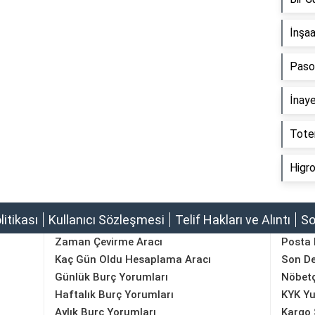
İnşa
Paso
İnay
Tote
Higr
olitikası
Kullanıcı Sözleşmesi
Telif Hakları ve Alıntı
So
Zaman Çevirme Aracı
Posta
Kaç Gün Oldu Hesaplama Aracı
Son D
Günlük Burç Yorumları
Nöbetç
Haftalık Burç Yorumları
KYK Yu
Aylık Burç Yorumları
Kargo 