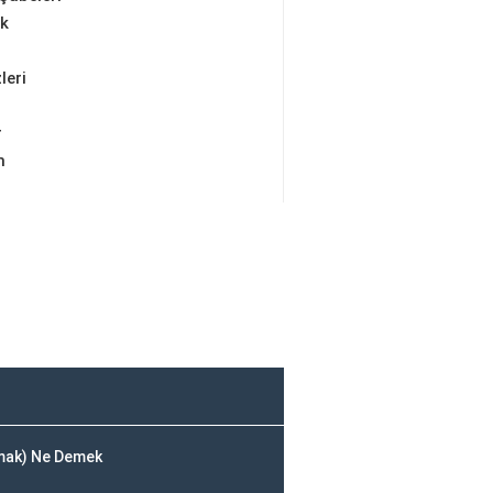
ik
leri
r
m
çmak) Ne Demek