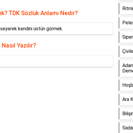
Ritm
k? TDK Sözlük Anlamı Nedir?
Pele
seyerek kendini üstün görmek.
Sipe
Nasıl Yazılır?
Çivi
Adam
Dem
Hoşb
Reklam Alanı
Ara 
Bili
Sada