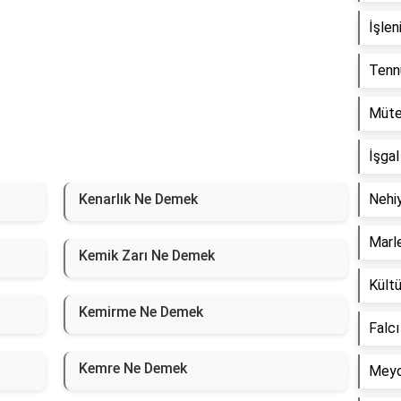
İşle
Tenn
Müte
İşga
Kenarlık Ne Demek
Nehi
Marl
Kemik Zarı Ne Demek
Kültü
Kemirme Ne Demek
Falc
Kemre Ne Demek
Meyd