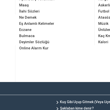
Maaş
Askerl
İlahi Sözleri
Futbol
Ne Demek
Atasöz
Eş Anlamlı Kelimeler
Müzik
Eczane
Ünlüle
Bulmaca
Kaç K
Deyimler Sözlüğü
Kalori
Online Alarm Kur
Kuş Gibi Uçup Gitmek (Veya U
Şaklaban kime denir?