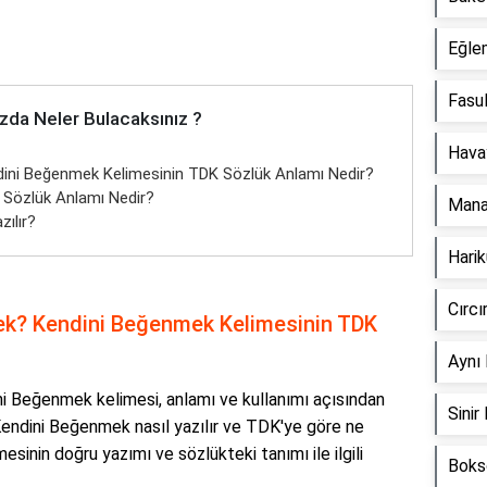
Eğle
Fasul
zda Neler Bulacaksınız ?
Hava
ni Beğenmek Kelimesinin TDK Sözlük Anlamı Nedir?
Sözlük Anlamı Nedir?
Mana
ılır?
Hari
Cırc
k? Kendini Beğenmek Kelimesinin TDK
Aynı
 Beğenmek kelimesi, anlamı ve kullanımı açısından
Sini
, Kendini Beğenmek nasıl yazılır ve TDK'ye göre ne
sinin doğru yazımı ve sözlükteki tanımı ile ilgili
Boks