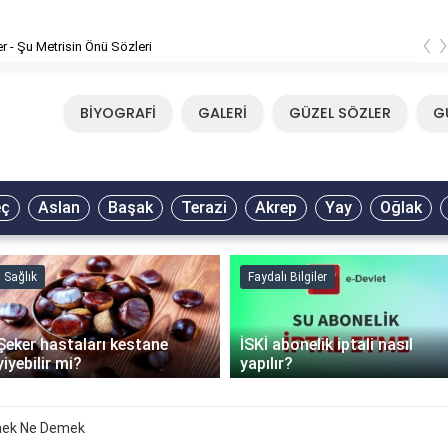
‹
er - Şu Metrisin Önü Sözleri
BİYOGRAFİ
GALERİ
GÜZEL SÖZLER
G
eç
Aslan
Başak
Terazi
Akrep
Yay
Oğlak
Sağlık
Faydalı Bilgiler
Şeker hastaları kestane
İSKİ abonelik iptali nasıl
yiyebilir mi?
yapılır?
mek Ne Demek