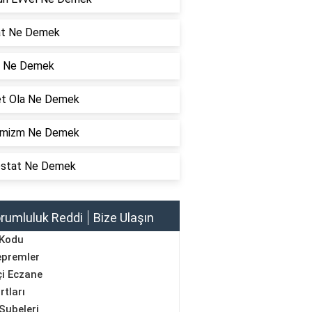
at Ne Demek
 Ne Demek
et Ola Ne Demek
mizm Ne Demek
ostat Ne Demek
rumluluk Reddi
Bize Ulaşın
 Kodu
epremler
i Eczane
rtları
Şubeleri