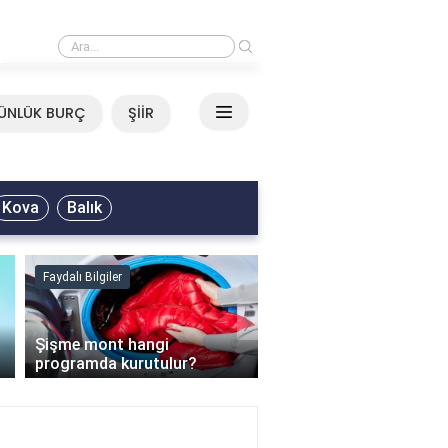
›
Mirkelam - Tavla Sözleri
ÜNLÜK BURÇ
ŞİİR
Kova
Balık
Faydalı Bilgiler
Faydalı Bilgiler
›
Şişme mont hangi
programda kurutulur?
Şofben suyu neden ısı