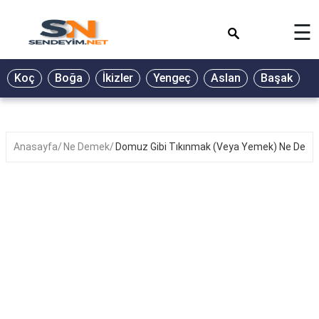
×
☰
BİYOGRAFİ
Koç
Boğa
İkizler
Yengeç
Aslan
Başak
T
GALERİ
GÜZEL
SÖZLER
Anasayfa
Ne Demek
Domuz Gibi Tıkınmak (Veya Yemek) Ne Dem
GÜNLÜK
BURÇ
ŞİİR
RÜYA
TABİRLERİ
TÜRKÜ
SÖZLERİ
YEMEK