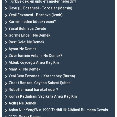
Türkiye'deki en ünlü efsaneler nelerdir?
Çavuşlu Eczanesi - Toroslar (Mersin)
Yeşil Eczanesi - Bornova (İzmir)
Karmin neden böcek resmi?
Yasal Bulmaca Cevabı
Görme Engelli Ne Demek
Rast Gele! Ne Demek
Aysar Ne Demek
Ziver İsminin Anlamı Ne Demek?
Akbük Köyceğiz Arası Kaç Km
Mantıklı Ne Demek
Yeni Cem Eczanesi - Karacabey (Bursa)
Ziraat Bankası Ceyhan Şubesi Şubesi
Robotlar nasıl hareket eder?
Konya Kadınhanı Saçıkara Arası Kaç Km
Açılış Ne Demek
Aşkın Nur Yengi'Nin 1990 Tarihli Ilk Albümü Bulmaca Cevabı
2121. Sokak Kepez