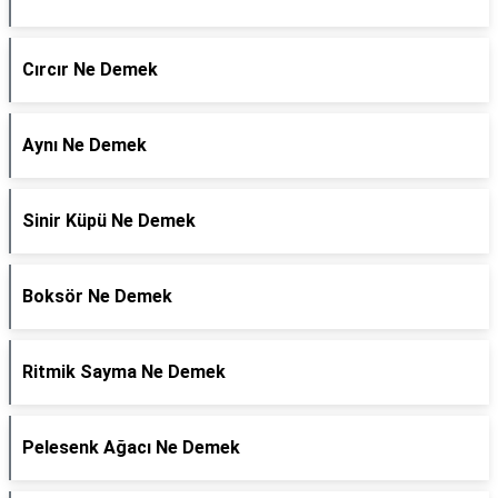
Cırcır Ne Demek
Aynı Ne Demek
Sinir Küpü Ne Demek
Boksör Ne Demek
Ritmik Sayma Ne Demek
Pelesenk Ağacı Ne Demek