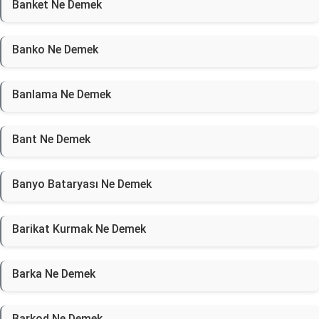
Banket Ne Demek
Banko Ne Demek
Banlama Ne Demek
Bant Ne Demek
Banyo Bataryası Ne Demek
Barikat Kurmak Ne Demek
Barka Ne Demek
Barkod Ne Demek