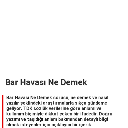
TARİFLERİ
HİKAYELER
Bize
Ulaşın
Bar Havası Ne Demek
Bar Havası Ne Demek sorusu, ne demek ve nasıl
yazılır şeklindeki araştırmalarla sıkça gündeme
geliyor. TDK sözlük verilerine göre anlamı ve
kullanım biçimiyle dikkat çeken bir ifadedir. Doğru
yazımı ve taşıdığı anlam bakımından detaylı bilgi
almak isteyenler için açıklayıcı bir içerik