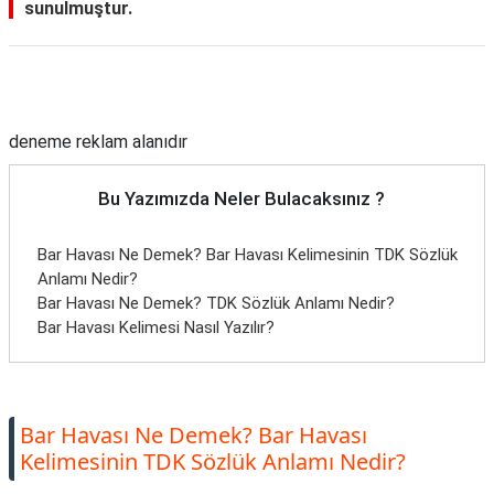
sunulmuştur.
Reklam Alanı
deneme reklam alanıdır
Bu Yazımızda Neler Bulacaksınız ?
Bar Havası Ne Demek? Bar Havası Kelimesinin TDK Sözlük
Anlamı Nedir?
Bar Havası Ne Demek? TDK Sözlük Anlamı Nedir?
Bar Havası Kelimesi Nasıl Yazılır?
Bar Havası Ne Demek? Bar Havası
Kelimesinin TDK Sözlük Anlamı Nedir?