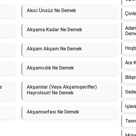
Akıcı Ünsüz Ne Demek
Çivi
Adam
Akşama Kadar Ne Demek
Dem
Hoşb
Akşam Akşam Ne Demek
Ara 
Akşamcılık Ne Demek
Bili
e
Akşamlar (Veya Akşamışerifler)
Sada
Hayrolsun! Ne Demek
İşle
Akşamsefası Ne Demek
Tenn
Müte