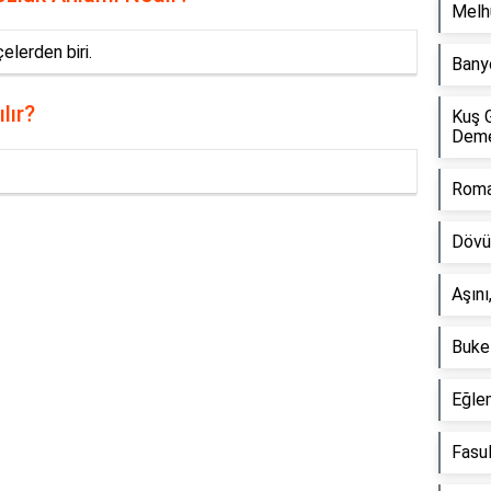
Melh
lçelerden biri.
Bany
lır?
Kuş 
Dem
Roma
Dövü
Reklam Alanı
Aşını
Buke
Eğle
Fasul