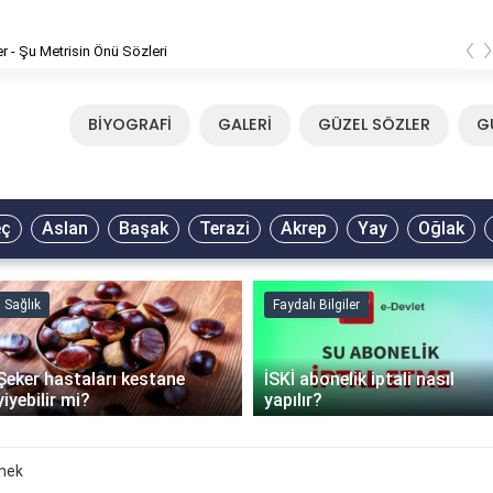
‹
er - Şu Metrisin Önü Sözleri
BİYOGRAFİ
GALERİ
GÜZEL SÖZLER
G
eç
Aslan
Başak
Terazi
Akrep
Yay
Oğlak
Sağlık
Faydalı Bilgiler
Şeker hastaları kestane
İSKİ abonelik iptali nasıl
yiyebilir mi?
yapılır?
emek