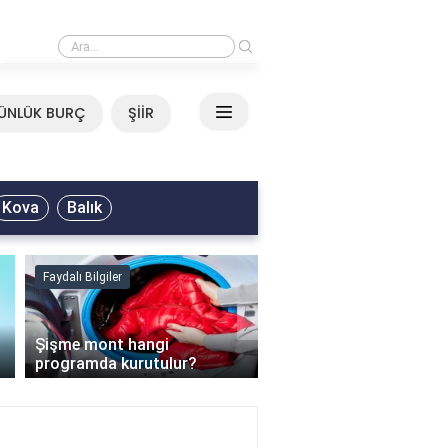
›
Mirkelam - Tavla Sözleri
ÜNLÜK BURÇ
ŞİİR
Kova
Balık
Faydalı Bilgiler
Faydalı Bilgiler
›
Şişme mont hangi
programda kurutulur?
Şofben suyu neden ısı