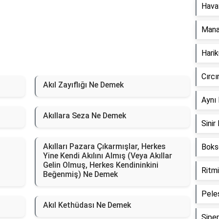
Hava
Mana
Hari
Cırc
Akıl Zayıflığı Ne Demek
Aynı
Akıllara Seza Ne Demek
Sini
Akılları Pazara Çıkarmışlar, Herkes
Boks
Yine Kendi Akılını Almış (Veya Akıllar
Gelin Olmuş, Herkes Kendininkini
Ritm
Beğenmiş) Ne Demek
Pele
Akıl Kethüdası Ne Demek
Sipe