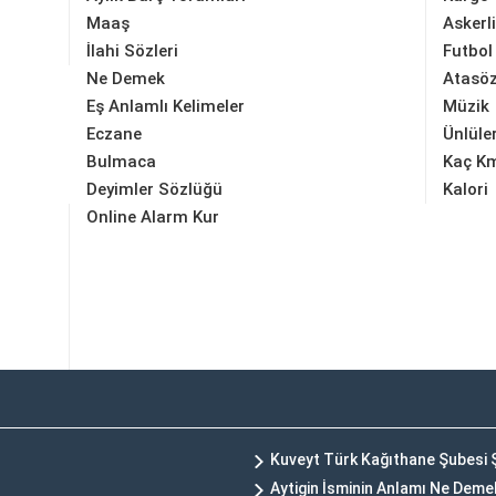
Maaş
Askerl
İlahi Sözleri
Futbol
Ne Demek
Atasöz
Eş Anlamlı Kelimeler
Müzik
Eczane
Ünlüle
Bulmaca
Kaç K
Deyimler Sözlüğü
Kalori
Online Alarm Kur
Kuveyt Türk Kağıthane Şubesi 
Aytigin İsminin Anlamı Ne Deme