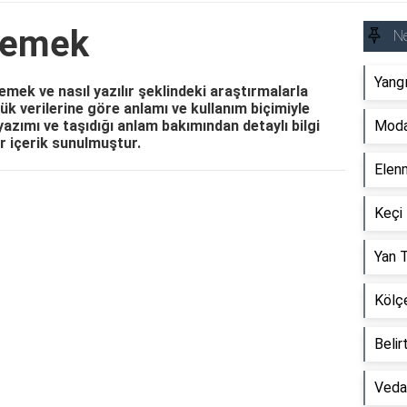
Demek
N
Yang
mek ve nasıl yazılır şeklindeki araştırmalarla
k verilerine göre anlamı ve kullanım biçimiyle
yazımı ve taşıdığı anlam bakımından detaylı bilgi
Moda
ir içerik sunulmuştur.
Elen
Reklam Alanı
Keçi
Yan 
Kölç
Beli
Veda