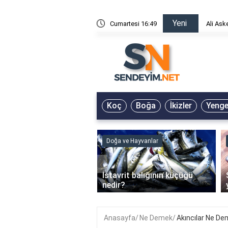
Yeni
risin Önü Sözleri
Cumartesi 16:49
Ali Ask
Koç
Boğa
İkizler
Yeng
ve Hayvanlar
Doğa ve Hayvanlar
‹
li en çok hangi iklimde
İstavrit balığının küçüğü
r?
nedir?
Anasayfa
Ne Demek
Akıncılar Ne D