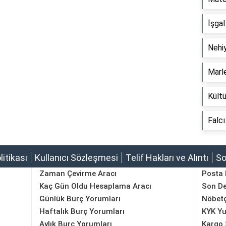
İşga
Nehi
Marl
Kültü
Falc
olitikası
Kullanıcı Sözleşmesi
Telif Hakları ve Alıntı
So
Zaman Çevirme Aracı
Posta
Kaç Gün Oldu Hesaplama Aracı
Son D
Günlük Burç Yorumları
Nöbetç
Haftalık Burç Yorumları
KYK Yu
Aylık Burç Yorumları
Kargo 