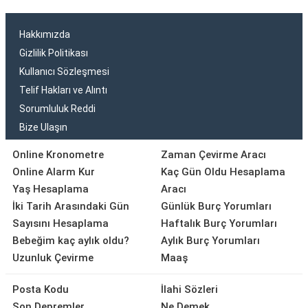
Hakkımızda
Gizlilik Politikası
Kullanıcı Sözleşmesi
Telif Hakları ve Alıntı
Sorumluluk Reddi
Bize Ulaşın
Online Kronometre
Zaman Çevirme Aracı
Online Alarm Kur
Kaç Gün Oldu Hesaplama
Yaş Hesaplama
Aracı
İki Tarih Arasındaki Gün
Günlük Burç Yorumları
Sayısını Hesaplama
Haftalık Burç Yorumları
Bebeğim kaç aylık oldu?
Aylık Burç Yorumları
Uzunluk Çevirme
Maaş
Posta Kodu
İlahi Sözleri
Son Depremler
Ne Demek