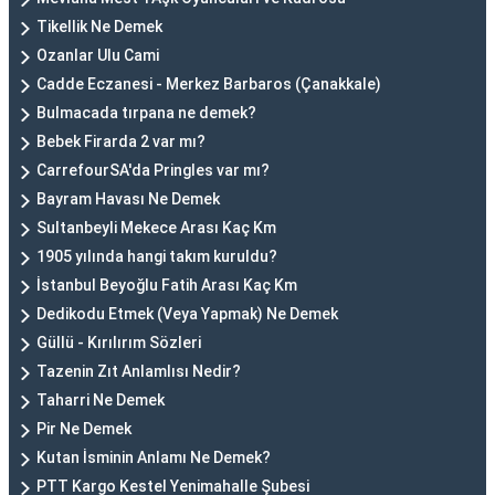
Tikellik Ne Demek
Ozanlar Ulu Cami
Cadde Eczanesi - Merkez Barbaros (Çanakkale)
Bulmacada tırpana ne demek?
Bebek Firarda 2 var mı?
CarrefourSA'da Pringles var mı?
Bayram Havası Ne Demek
Sultanbeyli Mekece Arası Kaç Km
1905 yılında hangi takım kuruldu?
İstanbul Beyoğlu Fatih Arası Kaç Km
Dedikodu Etmek (Veya Yapmak) Ne Demek
Güllü - Kırılırım Sözleri
Tazenin Zıt Anlamlısı Nedir?
Taharri Ne Demek
Pir Ne Demek
Kutan İsminin Anlamı Ne Demek?
PTT Kargo Kestel Yenimahalle Şubesi