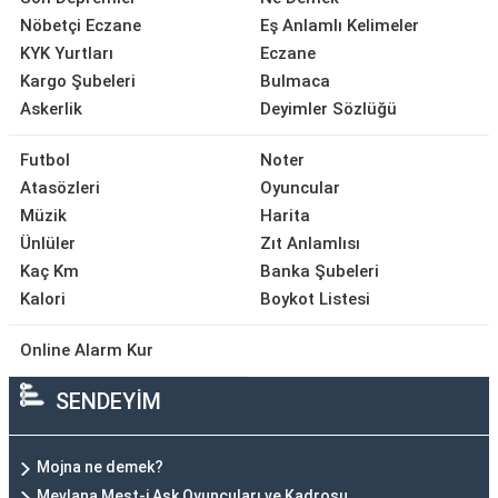
Nöbetçi Eczane
Eş Anlamlı Kelimeler
KYK Yurtları
Eczane
Kargo Şubeleri
Bulmaca
Askerlik
Deyimler Sözlüğü
Futbol
Noter
Atasözleri
Oyuncular
Müzik
Harita
Ünlüler
Zıt Anlamlısı
Kaç Km
Banka Şubeleri
Kalori
Boykot Listesi
Online Alarm Kur
SENDEYİM
Mojna ne demek?
Mevlana Mest-i Aşk Oyuncuları ve Kadrosu