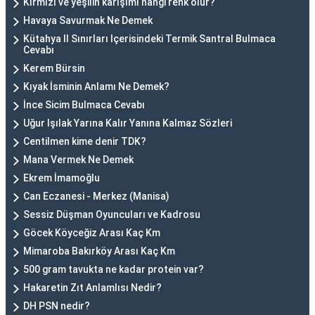
Kırmızı ve yeşilin karışımı hangi renk olur?
Havaya Savurmak Ne Demek
Kütahya Il Sınırları Içerisindeki Termik Santral Bulmaca
Cevabı
Kerem Bürsin
Kıyak İsminin Anlamı Ne Demek?
İnce Sicim Bulmaca Cevabı
Uğur Işılak Yarına Kalır Yanına Kalmaz Sözleri
Centilmen kime denir TDK?
Mana Vermek Ne Demek
Ekrem İmamoğlu
Can Eczanesi - Merkez (Manisa)
Sessiz Düşman Oyuncuları ve Kadrosu
Göcek Köyceğiz Arası Kaç Km
Mimaroba Bakırköy Arası Kaç Km
500 gram tavukta ne kadar protein var?
Hakaretin Zıt Anlamlısı Nedir?
DH PSN nedir?