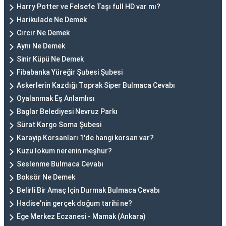
Harry Potter ve Felsefe Taşı full HD var mı?
Harikulade Ne Demek
Cırcır Ne Demek
Aynı Ne Demek
Sinir Küpü Ne Demek
Fibabanka Yüreğir Şubesi Şubesi
Askerlerin Kazdığı Toprak Siper Bulmaca Cevabı
Oyalanmak Eş Anlamlısı
Baglar Belediyesi Nevruz Parkı
Sürat Kargo Soma Şubesi
Karayip Korsanları 1'de hangi korsan var?
Kuzu lokum nerenin meşhur?
Seslenme Bulmaca Cevabı
Boksör Ne Demek
Belirli Bir Amaç Için Durmak Bulmaca Cevabı
Hadise'nin gerçek doğum tarihi ne?
Ege Merkez Eczanesi - Mamak (Ankara)