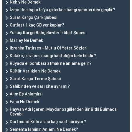
Nehiy Ne Demek
İzmir'den Isparta'ya giderken hangi şehirlerden geçilir?
Sürat Kargo Çark Şubesi
Outlast 1 kaç GB yer kaplar?
Yurtiçi Kargo Bahçelievler İrtibat Şubesi
Marley Ne Demek
İbrahim Tatlıses - Mutlu Ol Yeter Sözleri
Kulak içi sivilcesi hangi hastalığın belirtisidir?
Rüyada el bombası atmak ne anlama gelir?
Kültür Varlıkları Ne Demek
Sürat Kargo Terme Şubesi
Sahibinden ve sarı site aynı mı?
Alım Eş Anlamlısı
Falcı Ne Demek
Hayvan Adı Içeren, Maydanozgillerden Bir Bitki Bulmaca
Cevabı
Dortmund Köln arası kaç saat sürüyor?
Sementa İsminin Anlamı Ne Demek?